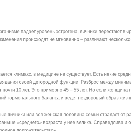
рганизме падает уровень эстрогена, яичники перестают вы
 изменения происходят не мгновенно – различают несколько 
нается климакс, в медицине не существует. Есть некие сред
увядания своей детородной функции. Разброс между мини
 почти 10 лет. Это примерно 45 – 55 лет. Но если женщина
ий гормонального баланса и ведет нездоровый образ жизни,
е яичники или вся женская половина семьи страдает от ра
раньше «среднего» возраста у нее велика. Справедлива и 
ородное долгожительство».