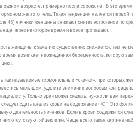
в разном возрасте, примерно после сорока лет. В это врем
гормоном желтого тела. Такая тенденция является первой
сле 45) яичники женщины снижают синтез эстрогенов по сра
а еще через некоторое время и вовсе пропадают.
ость женщины к зачатию существенно снижается, тем не ме
то время возникает неожиданная беременность, которую зам
 цикл.
ь так называемые гормональные «скачки», при которых жен
завестись малышом, уделите внимание вопросам контрацеп
пециалисту. Только врач может сказать, нужно ли вам пер
 следует сдать анализ крови на содержание ФСГ. Это фол
ную деятельность яичников. Если в крови содержится слиш
 них отсутствуют яйцеклетки. Чаще всего такая картина наб