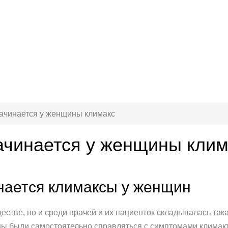
начинается у женщины климакс
начинается у женщины клим
инается климаксы у женщин
естве, но и среди врачей и их пациенток складывалась так
ны были самостоятельно справляться с симптомами климак