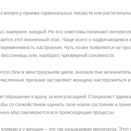
по вопросу приема гормональных лекарств или растительны
ал, наверное, каждый. Но его симптомы начинают интересо
ижается этот жизненный этап. Чаще всего о надвигающемся
 переменчивость настроения. Чуть позже появляется не п
 бессонницы или, наоборот, чрезмерной сонливости.
я сбои в менструальном цикле, вначале они незначительн
численные признаки заставляют женщину насторожиться и 
т обращение к врачу за консультацией. Специалист адеква
ы со спокойствием оценить свое новое состояние и принять
менно обуславливаются все происходящие процессы.
климакса у женщин – это так называемая менопауза. Этот 