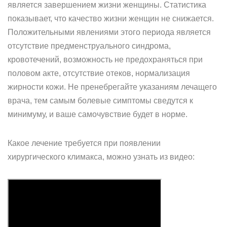
является завершением жизни женщины. Статистика
показывает, что качество жизни женщин не снижается.
Положительными явлениями этого периода является
отсутствие предменструального синдрома,
кровотечений, возможность не предохраняться при
половом акте, отсутствие отеков, нормализация
жирности кожи. Не пренебрегайте указаниям лечащего
врача, тем самым болевые симптомы сведутся к
минимуму, и ваше самочувствие будет в норме.
Какое лечение требуется при появлении
хирургического климакса, можно узнать из видео: