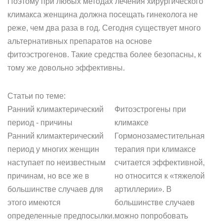
Поэтому при любых методах лечения хирургического
климакса женщина должна посещать гинеколога не
реже, чем два раза в год. Сегодня существует много
альтернативных препаратов на основе
фитоэстрогенов. Такие средства более безопасны, к
тому же довольно эффективны.
Статьи по теме:
Ранний климактерический
Фитоэстрогены при
период - причины
климаксе
Ранний климактерический
Гормонозаместительная
период у многих женщин
терапия при климаксе
наступает по неизвестным
считается эффективной,
причинам, но все же в
но относится к «тяжелой
большинстве случаев для
артиллерии». В
этого имеются
большинстве случаев
определенные предпосылки.
можно попробовать