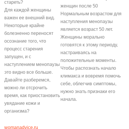
стареть?
женщин после 50
Для каждой женщины
Нормальным возрастом для
важен ее внешний вид.
наступления менопаузы
Некоторые крайне
является возраст 50 лет.
болезненно переносят
Женщины морально
осознание того, что
готовятся к этому периоду,
процесс старения
настраиваясь на
запущен, и с
положительные моменты.
наступлением менопаузы
Чтобы распознать начало
это видно все больше.
климакса и вовремя помочь
Давайте разберемся,
себе, облегчив симптомы,
можно ли отсрочить
нужно знать признаки его
время, как приостановить
начала.
увядание кожи и
организма?
womanadvice.ru