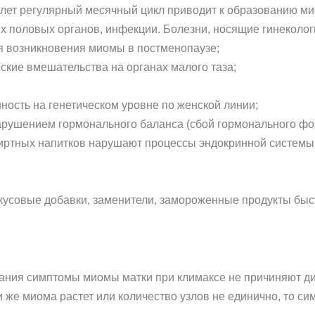
 лет регулярный месячный цикл приводит к образованию ми
х половых органов, инфекции. Болезни, носящие гинекологи
я возникновения миомы в постменопаузе;
ские вмешательства на органах малого таза;
ость на генетическом уровне по женской линии;
арушением гормонального баланса (сбой гормонального фо
пиртных напитков нарушают процессы эндокринной системы 
вкусовые добавки, заменители, замороженные продукты быс
ания симптомы миомы матки при климаксе не причиняют ди
и же миома растет или количество узлов не единично, то с