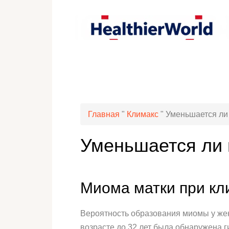
Главная
"
Климакс
"
Уменьшается ли
Уменьшается ли 
Миома матки при кл
Вероятность образования миомы у жен
возрасте до 32 лет была обнаружена г