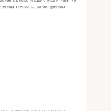
ациентки, локализация опухоли, наличие
тогены, гестогены, антиандрогены,