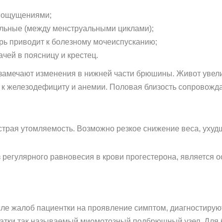
и ощущениями;
ильные (между менструальными циклами);
рь приводит к болезному мочеиспусканию;
ачей в поясницу и крестец.
замечают изменения в нижней части брюшины. Живот увел
и к железодефициту и анемии. Половая близость сопровожд
трая утомляемость. Возможно резкое снижение веса, ухуд
 регулярного равновесия в крови прогестерона, является 
е жалоб пациентки на проявление симптом, диагностируют
матки так называемый миомотозный подбрюшный узел. Для 