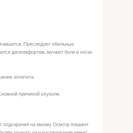
ичивается. Преследуют обильные
ается дискомфортом, мучают боли в ногах
шение аппетита.
основной причиной опухоли.
 подозрения на миому. Осмотр покажет
более точного диагностирования имеет