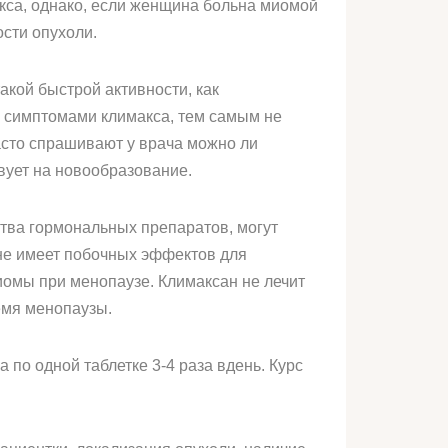
са, однако, если женщина больна миомой
ости опухоли.
акой быстрой активности, как
 симптомами климакса, тем самым не
асто спрашивают у врача можно ли
вует на новообразование.
тва гормональных препаратов, могут
не имеет побочных эффектов для
иомы при менопаузе. Климаксан не лечит
емя менопаузы.
 по одной таблетке 3-4 раза вдень. Курс