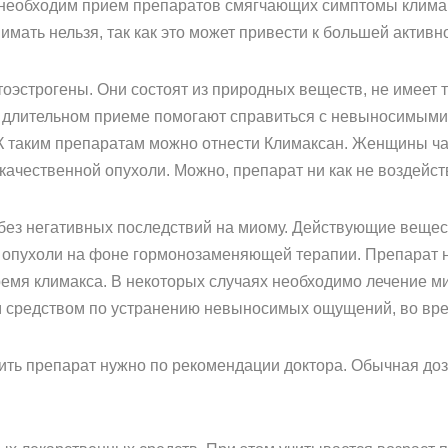
 необходим прием препаратов смягчающих симптомы климак
имать нельзя, так как это может привести к большей активн
эстрогены. Они состоят из природных веществ, не имеет т
 длительном приеме помогают справиться с невыносимыми
К таким препаратам можно отнести Климаксан. Женщины ч
качественной опухоли. Можно, препарат ни как не воздейст
без негативных последствий на миому. Действующие вещес
 опухоли на фоне гормонозаменяющей терапии. Препарат 
емя климакса. В некоторых случаях необходимо лечение м
м средством по устранению невыносимых ощущений, во вр
Пить препарат нужно по рекомендации доктора. Обычная доза