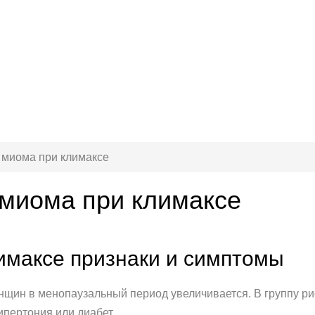
 миома при климаксе
миома при климаксе
имаксе признаки и симптомы
щин в менопаузальный период увеличивается. В группу рис
ипертония или диабет.