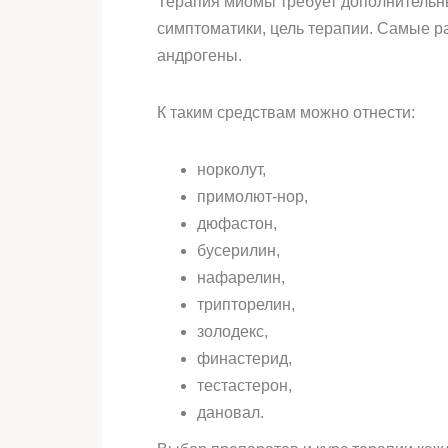
Терапия миомы требует дополнительны
симптоматики, цель терапии. Самые р
андрогены.
К таким средствам можно отнести:
норколут,
примолют-нор,
дюфастон,
бусерилин,
нафарелин,
трипторелин,
золодекс,
финастерид,
тестастерон,
дановал.