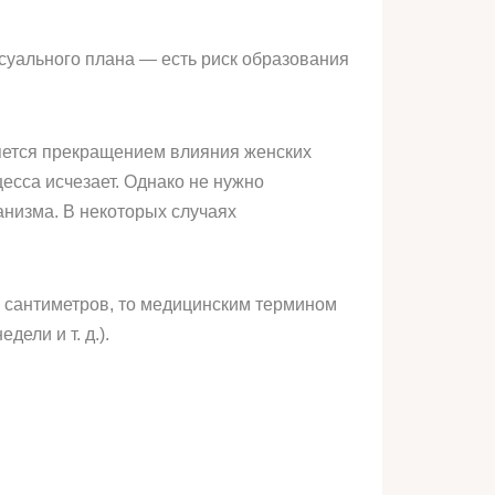
суального плана — есть риск образования
яется прекращением влияния женских
цесса исчезает. Однако не нужно
анизма. В некоторых случаях
 сантиметров, то медицинским термином
дели и т. д.).