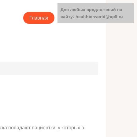
Для любых предложений по
сайту: healthierworld@cp9.ru
Главная
Категории
ка попадают пациентки, у которых в