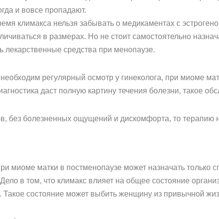
гда и вовсе пропадают.
ремя климакса нельзя забывать о медикаментах с эстрогено
еличиваться в размерах. Но не стоит самостоятельно назнач
ть лекарственные средства при менопаузе.
необходим регулярный осмотр у гинеколога, при миоме мат
агностика даст полную картину течения болезни, такое обс
, без болезненных ощущений и дискомфорта, то терапию н
и миоме матки в постменопаузе может назначать только с
Дело в том, что климакс влияет на общее состояние органи
и. Такое состояние может выбить женщину из привычной жиз