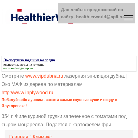
Для любых предложений по
сайту: healthierworld@cp9.ru
Экспертиза воды из колодца
экспертиза воды из колодца
ecostandardgroup.ru
Смотрите
www.vipdubna.ru
лазерная эпиляция дубна. |
Эко МАФ из дерева по материалам
http://www.inplywood.ru
.
Побалуй себя лучшим - закажи самые вкусные суши и пиццу в
Ялуторовске!
354 г. Филе куриной грудки запеченное с томатами под
сыром моцарелла. Подается с картофелем фри.
Главная
"
Климакс