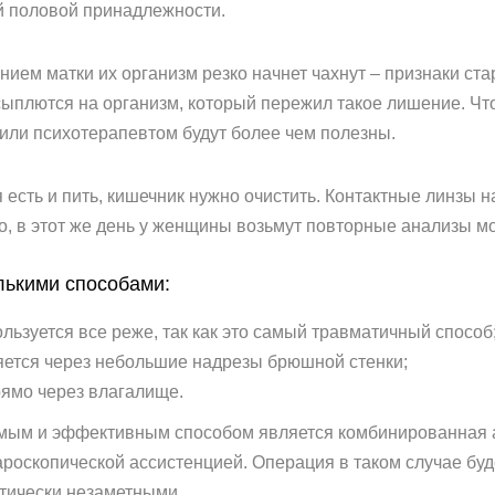
й половой принадлежности.
нием матки их организм резко начнет чахнут – признаки ст
ыплются на организм, который пережил такое лишение. Что
м или психотерапевтом будут более чем полезны.
 есть и пить, кишечник нужно очистить. Контактные линзы 
, в этот же день у женщины возьмут повторные анализы мо
лькими способами:
льзуется все реже, так как это самый травматичный способ
яется через небольшие надрезы брюшной стенки;
ямо через влагалище.
ым и эффективным способом является комбинированная а
роскопической ассистенцией. Операция в таком случае буд
тически незаметными.