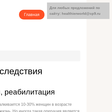
Для любых предложений по
сайту: healthierworld@cp9.ru
Главная
Категории
оследствия
я, реабилитация
талкивается 10-30% женщин в возрасте
жизнь. Но иногда такая операция является