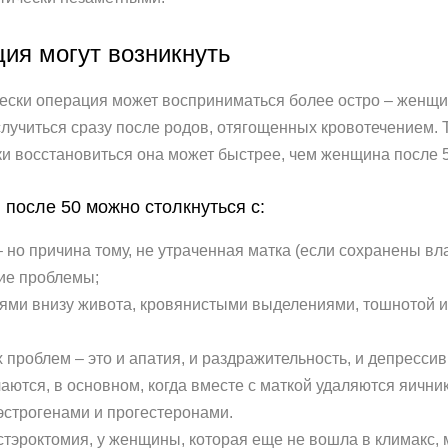
ция могут возникнуть
ески операция может восприниматься более остро – женщин
лучиться сразу после родов, отягощенных кровотечением. 
и восстановиться она может быстрее, чем женщина после 5
и после 50 можно столкнуться с:
 но причина тому, не утраченная матка (если сохранены вл
ие проблемы;
ми внизу живота, кровянистыми выделениями, тошнотой и
проблем – это и апатия, и раздражительность, и депрессив
ются, в основном, когда вместе с маткой удаляются яични
эстрогенами и прогестеронами.
стэроктомия, у женщины, которая еще не вошла в климакс, 