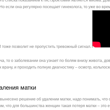
о списка показанием к гистэроктомии является миома. До
 Но если она регулярно посещает гинеколога, то уже во вр
 тоже позволит не пропустить тревожный сигнал.
а, то о заболевании она узнает по болям внизу живота, д
к врачу, и проходить полную диагностику – осмотр, кольпос
аления матки
 вынесено решение об удалении матки, надо понимать, что 
том, что для большинства женщин такая потеря матки – это