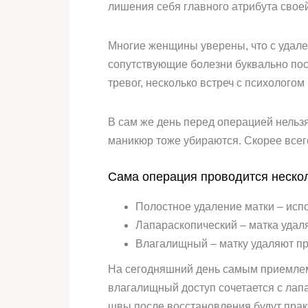
лишения себя главного атрибута свое
Многие женщины уверены, что с удале
сопутствующие болезни буквально пос
тревог, несколько встреч с психолого
В сам же день перед операцией нельзя
маникюр тоже убираются. Скорее всего
Сама операция проводится неско
Полостное удаление матки – испо
Лапараскопический – матка удал
Влагалищный – матку удаляют пр
На сегодняшний день самым приемлем
влагалищный доступ сочетается с лапа
швы после восстановления будут прак