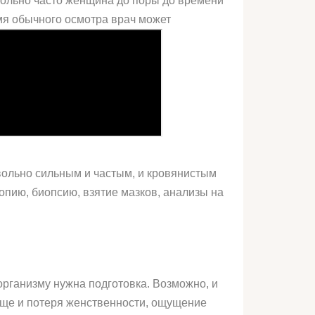
вольно часто женщина до поры до времени
емя обычного осмотра врач может
овольно сильным и частым, и кровянистым
копию, биопсию, взятие мазков, анализы на
организму нужна подготовка. Возможно, и
 еще и потеря женственности, ощущение