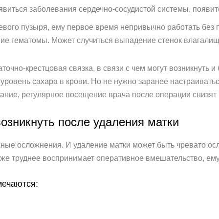
явиться заболевания сердечно-сосудистой системы, появитс
евого пузыря, ему первое время непривычно работать без 
ие гематомы. Может случиться выпадение стенок влагалищ
очно-крестцовая связка, в связи с чем могут возникнуть и 
уровень сахара в крови. Но не нужно заранее настраиватьс
вание, регулярное посещение врача после операции снизят
возникнуть после удаления матки
ные осложнения. И удаление матки может быть чревато ос
 уже труднее воспринимает оперативное вмешательство, ем
мечаются: