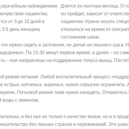
д врачебным наблюдением.
Длится он полтора месяца. О то
мочувствия пациентки,
он пройдет, зависит от ответс
тся от 3 до 10 дней в
пациентки. Нужно носить специ
 3-5 день женщину
отказаться на время от сексуал
состоянием швов.
 что нужно сидеть в заточении, не делая ни лишнего шага. 
ждодневно. По 15-30 минут первое время, а далее – по сам
ть – они направлены на поддержание тонуса мышц. Постепе
й режим питания. Любой воспалительный процесс «поддерж
к острых, копченых, жареных, нужно серьезно ограничить. А
ационе. Питьевой режим тоже нужно наладить. Откажитесь от
й воды с лимоном.
тельна, и без нее не только о качестве жизни, но и о прод
ешательство без лишних страхов и переживаний. Это шанс 