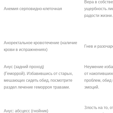
Вера в собств
Анемия серповидно-клеточная
ущербность ли
радости жизни.
Аноректальное кровотечение (наличие
Гнев и разочар
крови в испражнениях)
Анус (задний проход)
Неумение изба
(Геморрой). Избавившись от старых,
от накопивших
мешающих сидеть обид, посмотрите
проблем, обид 
раздел лечение геморроя травами.
эмоций.
Злость на то, о
Анус: абсцесс (гнойник)