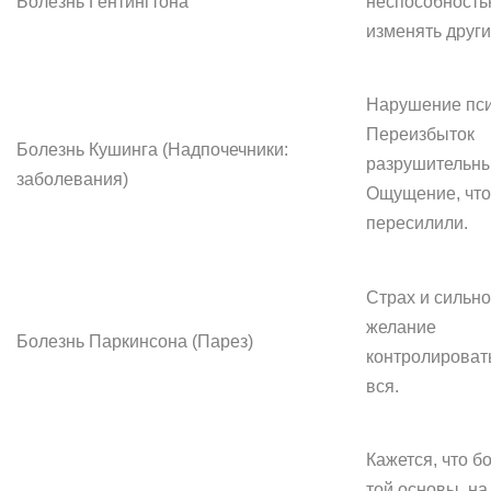
Болезнь Гентингтона
неспособност
изменять други
Нарушение пси
Переизбыток
Болезнь Кушинга (Надпочечники:
разрушительны
заболевания)
Ощущение, что
пересилили.
Страх и сильн
желание
Болезнь Паркинсона (Парез)
контролировать
вся.
Кажется, что б
той основы, на