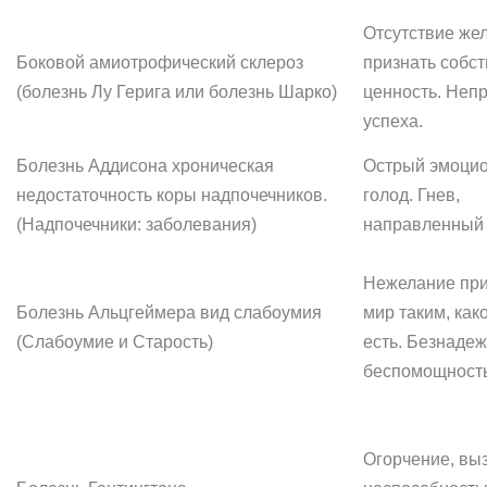
Отсутствие же
Боковой амиотрофический склероз
признать собс
(болезнь Лу Герига или болезнь Шарко)
ценность. Неп
успеха.
Болезнь Аддисона хроническая
Острый эмоци
недостаточность коры надпочечников.
голод. Гнев,
(Надпочечники: заболевания)
направленный 
Нежелание пр
Болезнь Альцгеймера вид слабоумия
мир таким, как
(Слабоумие и Старость)
есть. Безнадеж
беспомощность
Огорчение, вы