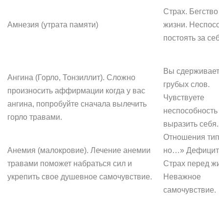
Страх. Бегство
Амнезия (утрата памяти)
жизни. Неспос
постоять за себ
Вы сдерживает
Ангина (Горло, Тонзиллит). Сложно
грубых слов.
произносить аффирмации когда у вас
Чувствуете
ангина, попробуйте сначала вылечить
неспособность
горло травами.
выразить себя.
Отношения тип
Анемия (малокровие). Лечение анемии
но…» Дефицит 
травами поможет набраться сил и
Страх перед ж
укрепить свое душевное самочувствие.
Неважное
самочувствие.