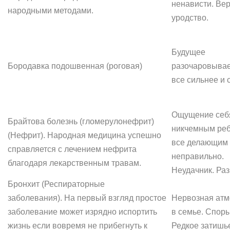
ненависти. Вер
народными методами.
уродство.
Будущее
Бородавка подошвенная (роговая)
разочаровывае
все сильнее и 
Ощущение себ
Брайтова болезнь (гломерулонефрит)
никчемным реб
(Нефрит). Народная медицина успешно
все делающим
справляется с лечением нефрита
неправильно.
благодаря лекарственным травам.
Неудачник. Раз
Бронхит (Респираторные
заболевания). На первый взгляд простое
Нервозная ат
заболевание может изрядно испортить
в семье. Споры
жизнь если вовремя не прибегнуть к
Редкое затишь