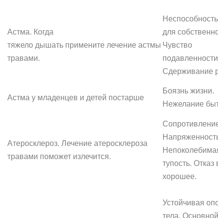
Неспособност
Астма. Когда
для собственно
тяжело дышать примените лечение астмы
Чувство
травами.
подавленности
Сдерживание 
Боязнь жизни.
Астма у младенцев и детей постарше
Нежелание быт
Сопротивление
Напряженность
Атеросклероз. Лечение атеросклероза
Непоколебима
травами поможет излечится.
тупость. Отказ
хорошее.
Устойчивая оп
тела. Основно