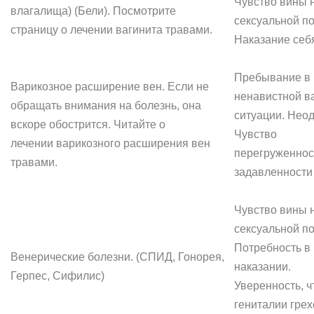
Чувство вины 
влагалища) (Бели). Посмотрите
сексуальной по
страницу о лечении вагинита травами.
Наказание себ
Пребывание в
Варикозное расширение вен. Если не
ненавистной в
обращать внимания на болезнь, она
ситуации. Нео
вскоре обострится. Читайте о
Чувство
лечении варикозного расширения вен
перегруженнос
травами.
задавленности
Чувство вины 
сексуальной по
Потребность в
Венерические болезни. (СПИД, Гонорея,
наказании.
Герпес, Сифилис)
Уверенность, ч
гениталии гре