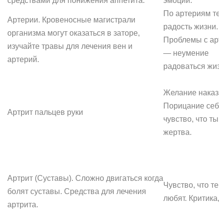
средствами для понижения аппетита.
эмоций.
По артериям т
Артерии. Кровеносные магистрали
радость жизни.
организма могут оказаться в заторе,
Проблемы с а
изучайте травы для лечения вен и
— неумение
артерий.
радоваться жи
Желание наказ
Порицание себ
Артрит пальцев руки
чувство, что т
жертва.
Артрит (Суставы). Сложно двигаться когда
Чувство, что т
болят суставы. Средства для лечения
любят. Критика
артрита.