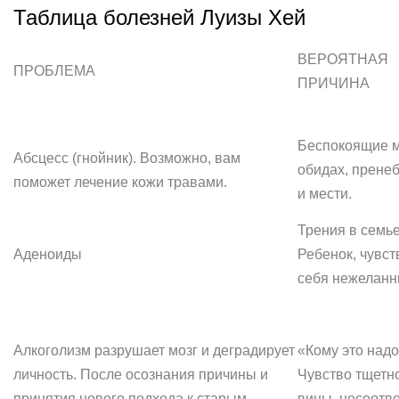
Таблица болезней Луизы Хей
ВЕРОЯТНАЯ
ПРОБЛЕМА
ПРИЧИНА
Беспокоящие 
Абсцесс (гнойник). Возможно, вам
обидах, прене
поможет лечение кожи травами.
и мести.
Трения в семье
Аденоиды
Ребенок, чувс
себя нежеланн
Алкоголизм разрушает мозг и деградирует
«Кому это над
личность. После осознания причины и
Чувство тщетно
принятия нового подхода к старым
вины, несоотве