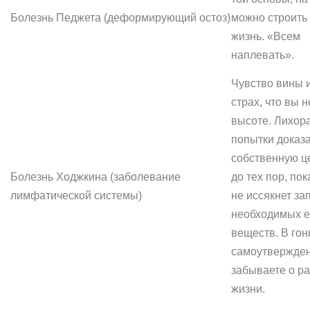
Болезнь Педжета (деформирующий остоз)
можно строить
жизнь. «Всем
наплевать».
Чувство вины 
страх, что вы н
высоте. Лихор
попытки доказ
собственную ц
Болезнь Ходжкина (заболевание
до тех пор, пок
лимфатической системы)
не иссякнет за
необходимых 
веществ. В гон
самоутвержде
забываете о р
жизни.