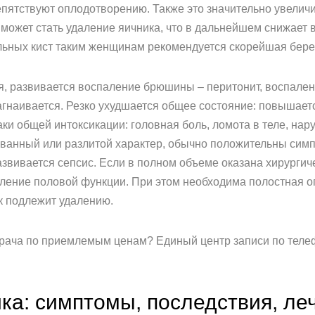
епятствуют оплодотворению. Также это значительно увелич
ожет стать удаление яичника, что в дальнейшем снижает ве
льных кист таким женщинам рекомендуется скорейшая бере
, развивается воспаление брюшины – перитонит, воспаление
агнаивается. Резко ухудшается общее состояние: повышаетс
ки общей интоксикации: головная боль, ломота в теле, нар
рованный или разлитой характер, обычно положительны си
развивается сепсис. Если в полном объеме оказана хирургич
ление половой функции. При этом необходима полостная 
 подлежит удалению.
 врача по приемлемым ценам? Единый центр записи по телеф
ика: симптомы, последствия, ле