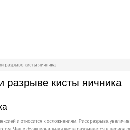
ри разрыве кисты яичника
ри разрыве кисты яичника
ка
ексией и относится к осложнениям. Риск разрыва увеличив
ортом. Чаще функциональная киста разрывается в период о