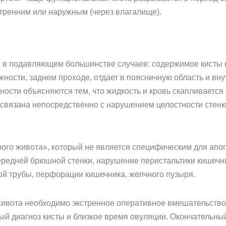
утренним или наружным (через влагалище).
 в подавляющем большинстве случаев: содержимое кисты 
жности, заднем проходе, отдает в поясничную область и в
ости объясняются тем, что жидкость и кровь скапливается
 связана непосредственно с нарушением целостности стенк
ого живота», который не является специфическим для апо
ередней брюшной стенки, нарушение перистальтики кишечни
ой трубы, перфорации кишечника, желчного пузыря.
 живота необходимо экстренное оперативное вмешательство.
ый диагноз кисты и близкое время овуляции. Окончательны