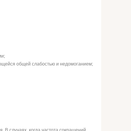
ми;
ающейся общей слабостью и недомоганием;
. В случаях, когда частота сокращений