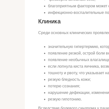
благоприятным фактором может 
инфекционно-воспалительные по
Клиника
Среди основных клинических проявле
значительную гипертермию, кот
появление резкой, острой боли 
появление необычных влагалищ
если лопнула киста яичника, воз
тошноту и рвоту, что указывает н
резкую бледность кожи;
потерю сознания;
нарушение дефекации, изменения
резкую гипотонию.
Вследствие болевого синдрома у паци