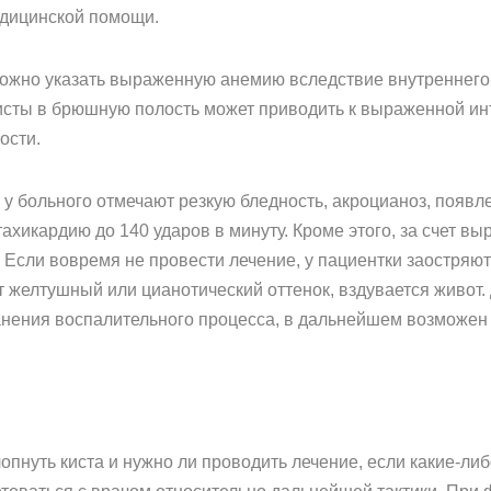
едицинской помощи.
ожно указать выраженную анемию вследствие внутреннег
сты в брюшную полость может приводить к выраженной инт
ости.
у больного отмечают резкую бледность, акроцианоз, появл
тахикардию до 140 ударов в минуту. Кроме этого, за счет 
Если вовремя не провести лечение, у пациентки заостряютс
т желтушный или цианотический оттенок, вздувается живот
нения воспалительного процесса, в дальнейшем возможен 
опнуть киста и нужно ли проводить лечение, если какие-ли