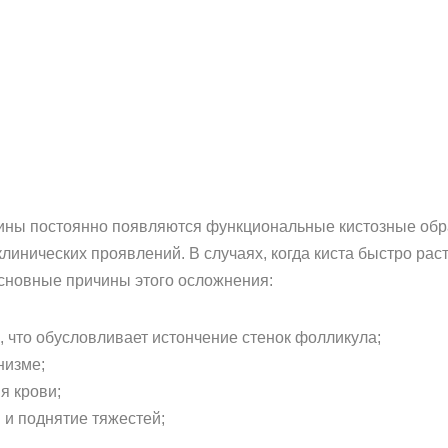
щины постоянно появляются функциональные кистозные об
клинических проявлений. В случаях, когда киста быстро ра
Основные причины этого осложнения:
, что обусловливает истончение стенок фолликула;
низме;
я крови;
 и поднятие тяжестей;