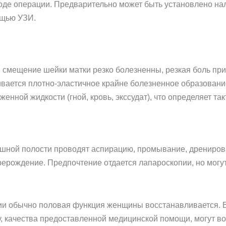
оде операции. Предварительно может быть установлено на
ощью УЗИ.
 смещение шейки матки резко болезненны, резкая боль при
вается плотно-эластичное крайне болезненное образовани
енной жидкости (гной, кровь, экссудат), что определяет так
юшной полости проводят аспирацию, промывание, дренирова
рерождение. Предпочтение отдается лапароскопии, но могут
и обычно половая функция женщины восстанавливается. В 
у, качества предоставленной медицинской помощи, могут во