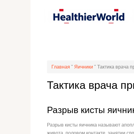
Главная
"
Яичники
"
Тактика врача п
Тактика врача п
Разрыв кисты яични
Разрыв кисты яичника называют апопл
живота, половом контакте, занятии сп