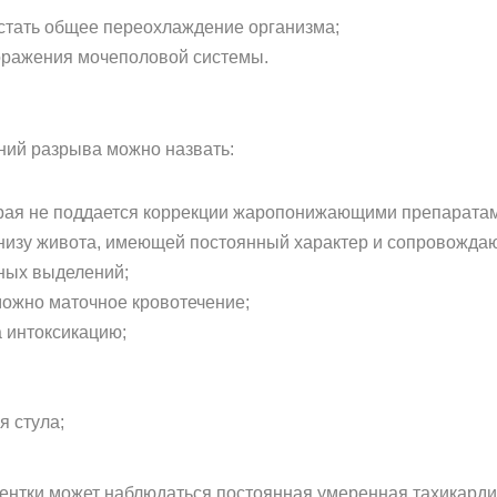
стать общее переохлаждение организма;
ражения мочеполовой системы.
ний разрыва можно назвать:
орая не поддается коррекции жаропонижающими препарата
внизу живота, имеющей постоянный характер и сопровожд
ных выделений;
можно маточное кровотечение;
а интоксикацию;
 стула;
ентки может наблюдаться постоянная умеренная тахикардия