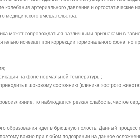
ие колебания артериального давления и ортостатические н
го медицинского вмешательства.
чника может сопровождаться различными признаками в зави
ятельно исчезает при коррекции гормонального фона, но пр
ия;
сикации на фоне нормальной температуры;
приводить к шоковому состоянию (клиника «острого живота»
овоизлияние, то наблюдается резкая слабость, частое сер
го образования идет в брюшную полость. Данный процесс м
поэтому важно при любом подозрении на данное осложнени