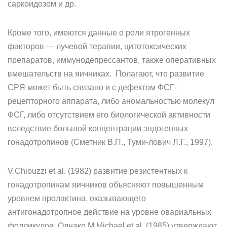
саркоидозом и др.
Кроме того, имеются данные о роли ятрогенных
факторов — лу­чевой терапии, цитотоксических
препаратов, иммунодепрессантов, также оперативных
вмешательств на яичниках. Полагают, что развитие
СРЯ может быть связано и с дефектом ФСГ-
рецепторного аппарата, либо аномальностью молекул
ФСГ, либо отсутствием его биологической активности
вследствие большой концентрации эндогенных
гонадотропинов (Сметник В.П., Туми-лович Л.Г., 1997).
V.Chiouzzi et al. (1982) развитие резистентных к
гонадотропинам яичников объясняют повышенным
уровнем пролактина, оказываю­щего
антигонадотропное действие на уровне овариальных
фоллику­лов. Однако M.Michael et al. (1985) утверждают