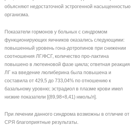
объясняют недо­статочной эстрогенной насыщенностью
организма.
Показатели гормонов у больных с синдромом
функционирую­щих яичников оказались следующими:
повышенный уровень гона-дотропинов при снижении
соотношения ЛГ/ФСГ, количество про-лактина
повышено в лютеиновой фазе цикла; ответная реакция
ЛГ на введение люлиберина была повышена и
составила от 429,5 до 733,04% по отношению к
базальному уровню; эстрадиол в плазме крови имел
низкие показатели [(89,98+8,41) нмоль/л].
При лечении данного синдрома возможны в отличие от
СРЯ бла­гоприятные результаты.