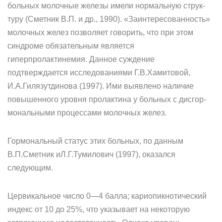
больных молочные железы имели нормальную струк­
туру (Сметник В.П. и др., 1990). «Заинтересованность»
молочных желез позволяет говорить, что при этом
синдроме обязательным является
гиперпролактинемия. Данное суждение
подтверждается ис­следованиями Г.В.Хамитовой,
И.А.Гилязутдинова (1997). Ими выяв­лено наличие
повышенного уровня пролактина у больных с дисгор-
мональными процессами молочных желез.
Гормональный статус этих больных, по данным
В.П.Сметник иЛ.Г.Тумилович (1997), оказался
следующим.
Цервикальное число 0—4 балла; кариопикнотический
индекс от 10 до 25%, что указывает на некоторую