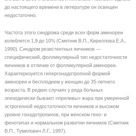
до настоящего времени в ли­тературе он освещен
недостаточно.
Частота этого синдрома среди всех форм аменореи
колеблется 1,9 до 10% (Сметник В.П., Кириллова Е.А.,
1990). Синдром резистентных яичников —
специфический, фолликулярный тип недоста­точности
яичников в отличие от фолликулярной аменореи.
Характе­ризуется гипергонадотропной формой
аменореи и бесплодием у женщин до 35-летнего
возраста. В редких случаях у ряда больных
эпизодически бывают «приливы» жара при умеренной
эстрогенной недостаточности яичников и высоком
уровне гонадотропинов, при женском гено- и
фенотипах и нормальном развитии яичников (Сметник
В.П., Тумилович Л.Г., 1997).