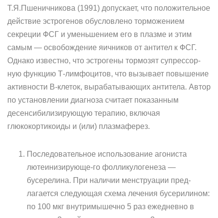
Т.Я.Пшеничникова (1991) допускает, что положительное
дей­ствие эстрогенов обусловлено торможением
секреции ФСГ и умень­шением его в плазме и этим
самым — освобождение яичников от ан­тител к ФСГ.
Однако известно, что эстрогены тормозят супрессор-
ную функцию Т-лимфоцитов, что вызывает повышение
активности В-клеток, вырабатывающих антитела. Автор
по установлении диа­гноза считает показанным
десенсибилизирующую терапию, вклю­чая
глюкокортикоиды и (или) плазмаферез.
Последовательное использование агониста
лютеинизирующе-го фолликулогенеза —
бусерелина. При наличии менструации пред­
лагается следующая схема лечения бусерилином:
по 100 мкг внутри­мышечно 5 раз ежедневно в