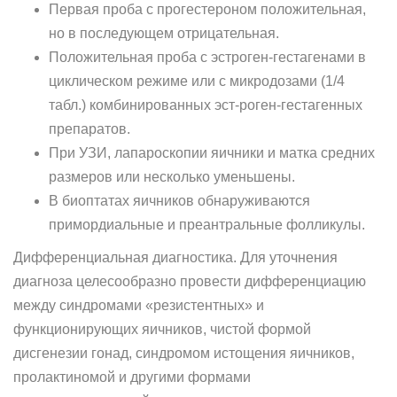
Первая проба с прогестероном положительная,
но в последую­щем отрицательная.
Положительная проба с эстроген-гестагенами в
циклическом режиме или с микродозами (1/4
табл.) комбинированных эст-роген-гестагенных
препаратов.
При УЗИ, лапароскопии яичники и матка средних
размеров или несколько уменьшены.
В биоптатах яичников обнаруживаются
примордиальные и преантральные фолликулы.
Дифференциальная диагностика. Для уточнения
диагноза целесо­образно провести дифференциацию
между синдромами «резистент­ных» и
функционирующих яичников, чистой формой
дисгенезии гонад, синдромом истощения яичников,
пролактиномой и другими формами