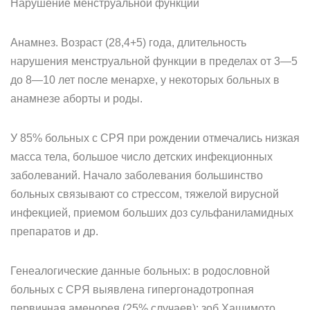
Нарушение менструальной функции
Анамнез. Возраст (28,4+5) года, длительность
нарушения мен­струальной функции в пределах от 3—5
до 8—10 лет после менархе, у некоторых больных в
анамнезе аборты и роды.
У 85% больных с СРЯ при рождении отмечались низкая
масса те­ла, большое число детских инфекционных
заболеваний. Начало за­болевания большинство
больных связывают со стрессом, тяжелой вирусной
инфекцией, приемом больших доз сульфаниламидных
препаратов и др.
Генеалогические данные больных: в родословной
больных с СРЯ выявлена гипергонадотропная
первичная аменорея (25% случаев); зоб Хашимото