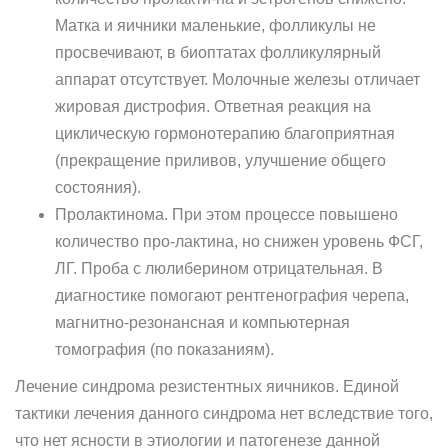
Матка и яичники маленькие, фоллику­лы не
просвечивают, в биоптатах фолликулярный
аппарат отсут­ствует. Молочные железы отличает
жировая дистрофия. Ответ­ная реакция на
циклическую гормонотерапию благоприятная
(прекращение приливов, улучшение общего
состояния).
Пролактинома. При этом процессе повышено
количество про-лактина, но снижен уровень ФСГ,
ЛГ. Проба с люлиберином отрицательная. В
диагностике помогают рентгенография чере­па,
магнитно-резонансная и компьютерная
томография (по показаниям).
Лечение синдрома резистентных яичников. Единой
тактики лече­ния данного синдрома нет вследствие того,
что нет ясности в этио­логии и патогенезе данной