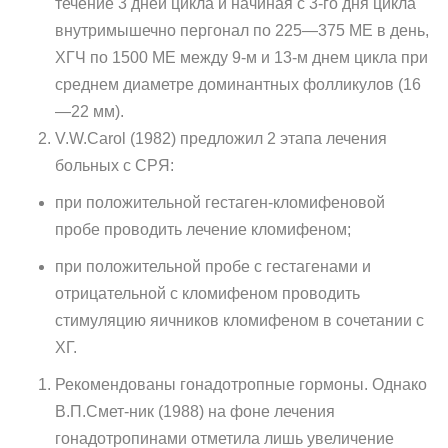
течение 3 дней цикла и начиная с 3-го дня цикла
внутримышечно пергонал по 225—375 ME в день,
ХГЧ по 1500 ME между 9-м и 13-м днем цикла при
среднем диаметре доми­нантных фолликулов (16
—22 мм).
V.W.Carol (1982) предложил 2 этапа лечения
больных с СРЯ:
при положительной гестаген-кломифеновой
пробе проводить лечение кломифеном;
при положительной пробе с гестагенами и
отрицательной с кломифеном проводить
стимуляцию яичников кломифеном в сочетании с
ХГ.
Рекомендованы гонадотропные гормоны. Однако
В.П.Смет-ник (1988) на фоне лечения
гонадотропинами отметила лишь увели­чение