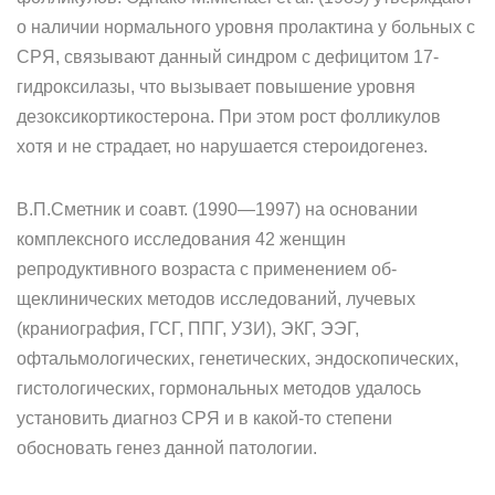
о наличии нормаль­ного уровня пролактина у больных с
СРЯ, связывают данный синд­ром с дефицитом 17-
гидроксилазы, что вызывает повышение уровня
дезоксикортикостерона. При этом рост фолликулов
хотя и не стра­дает, но нарушается стероидогенез.
В.П.Сметник и соавт. (1990—1997) на основании
комплексного ис­следования 42 женщин
репродуктивного возраста с применением об­
щеклинических методов исследований, лучевых
(краниография, ГСГ, ППГ, УЗИ), ЭКГ, ЭЭГ,
офтальмологических, генетических, эндоскопи­ческих,
гистологических, гормональных методов удалось
установить диагноз СРЯ и в какой-то степени
обосновать генез данной патологии.