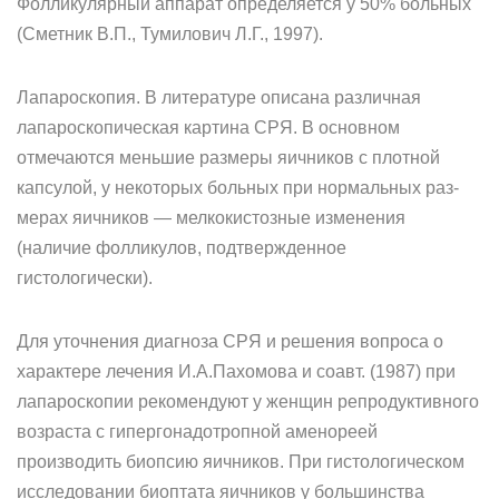
Фолликулярный аппарат определяется у 50% больных
(Сметник В.П., Тумилович Л.Г., 1997).
Лапароскопия. В литературе описана различная
лапароскопичес­кая картина СРЯ. В основном
отмечаются меньшие размеры яични­ков с плотной
капсулой, у некоторых больных при нормальных раз­
мерах яичников — мелкокистозные изменения
(наличие фоллику­лов, подтвержденное
гистологически).
Для уточнения диагноза СРЯ и решения вопроса о
характере ле­чения И.А.Пахомова и соавт. (1987) при
лапароскопии рекомендуют у женщин репродуктивного
возраста с гипергонадотропной амено­реей
производить биопсию яичников. При гистологическом
иссле­довании биоптата яичников у большинства