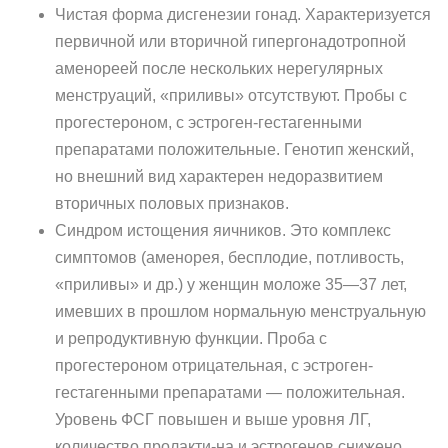
Чистая форма дисгенезии гонад. Характеризуется
первичной или вторичной гипергонадотропной
аменореей после нескольких нерегулярных
менструаций, «приливы» отсутствуют. Пробы с
прогестероном, с эстроген-гестагенными
препаратами положительные. Генотип женский,
но внешний вид характерен недоразвитием
вторичных половых признаков.
Синдром истощения яичников. Это комплекс
симптомов (амено­рея, бесплодие, потливость,
«приливы» и др.) у женщин моложе 35—37 лет,
имевших в прошлом нормальную менструальную
и репродуктивную функции. Проба с
прогестероном отрицатель­ная, с эстроген-
гестагенными препаратами — положительная.
Уровень ФСГ повышен и выше уровня ЛГ,
количество пролакти-на и эстрогенов снижено.