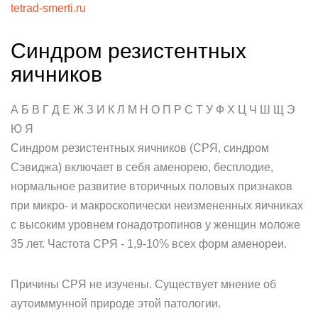
tetrad-smerti.ru
Синдром резистентных
яичников
А Б В Г Д Е Ж З И К Л М Н О П Р С Т У Ф Х Ц Ч Ш Щ Э
Ю Я
Синдром резистентных яичников (СРЯ, синдром
Сэвиджа) включает в себя аменорею, бесплодие,
нормальное развитие вторичных половых признаков
при микро- и макроскопически неизмененных яичниках
с высоким уровнем гонадотропинов у женщин моложе
35 лет. Частота СРЯ - 1,9-10% всех форм аменореи.
Причины СРЯ не изучены. Существует мнение об
аутоиммунной природе этой патологии.