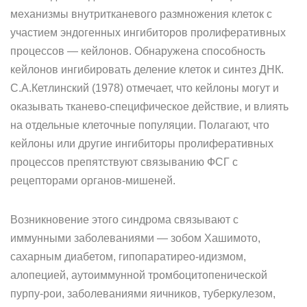
механизмы внутритканевого размножения клеток с
участием эндогенных инги­биторов пролиферативных
процессов — кейлонов. Обнаружена спо­собность
кейлонов ингибировать деление клеток и синтез ДНК.
С.А.Кетлинский (1978) отмечает, что кейлоны могут и
оказывать тканево-специфическое действие, и влиять
на отдельные клеточные популяции. Полагают, что
кейлоны или другие ингибиторы проли­феративных
процессов препятствуют связыванию ФСГ с
рецептора­ми органов-мишеней.
Возникновение этого синдрома связывают с
иммунными заболе­ваниями — зобом Хашимото,
сахарным диабетом, гипопаратирео-идизмом,
алопецией, аутоиммунной тромбоцитопенической
пурпу-рои, заболеваниями яичников, туберкулезом,