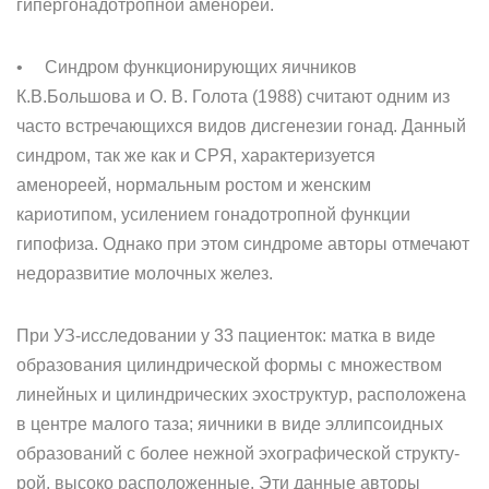
гипергонадотропной аменореи.
• Синдром функционирующих яичников
К.В.Большова и О. В. Голота (1988) считают одним из
часто встречающихся видов дисгенезии гонад. Данный
синдром, так же как и СРЯ, характеризуется
аменореей, нормальным ростом и женским
кариотипом, усилением гонадотропной функции
гипофиза. Однако при этом синдроме авторы отмечают
недоразвитие молочных желез.
При УЗ-исследовании у 33 пациенток: матка в виде
образования цилиндрической формы с множеством
линейных и цилиндрических эхоструктур, расположена
в центре малого таза; яичники в виде эллипсоидных
образований с более нежной эхографической структу­
рой, высоко расположенные. Эти данные авторы