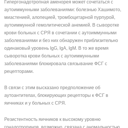
Гипергонадотропная аменорея может сочетаться с
аутоиммунными заболеваниями: болезнью Хашимото,
миастенией, алопецией, тромбоцитарной пурпурой,
аутоиммунной гемолитической анемией. В сыворотке
крови больных с СРЯ в сочетании с аутоиммунными
заболеваниями и без них обнаружен приблизительно
одинаковый уровень IgG, IgA, IgM. В то же время
сыворотка крови больных с аутоиммунными
заболеваниями блокировала связывание ФСГ с
рецепторами.
В связи с этим высказано предположение об
аутоантителах, блокирующих рецепторы к ФСГ в
яичниках и у больных с СРЯ.
Резистентность яичников к высокому уровню
гонадотропинов, возможно, связана с аномальностью