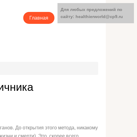
Для любых предложений по
сайту: healthierworld@cp9.ru
Главная
Категории
ичника
нов. До открытия этого метода, никакому
зни и смерти). Это, скорее всего,