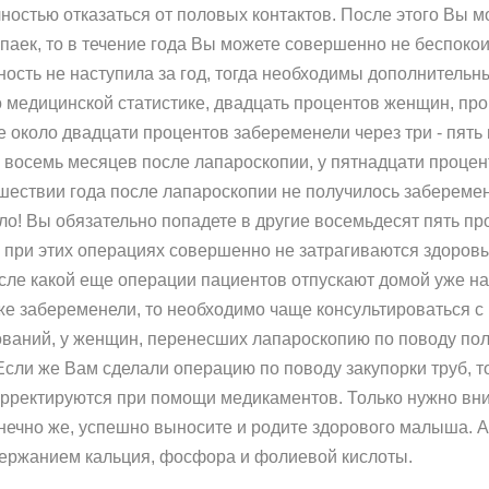
ностью отказаться от половых контактов. После этого Вы м
аек, то в течение года Вы можете совершенно не беспокоит
сть не наступила за год, тогда необходимы дополнительн
о медицинской статистике, двадцать процентов женщин, п
е около двадцати процентов забеременели через три - пять
 восемь месяцев после лапароскопии, у пятнадцати процент
шествии года после лапароскопии не получилось заберемен
ло! Вы обязательно попадете в другие восемьдесят пять пр
о при этих операциях совершенно не затрагиваются здоров
осле какой еще операции пациентов отпускают домой уже н
е забеременели, то необходимо чаще консультироваться с 
ваний, у женщин, перенесших лапароскопию по поводу пол
Если же Вам сделали операцию по поводу закупорки труб, 
корректируются при помощи медикаментов. Только нужно вн
конечно же, успешно выносите и родите здорового малыша. 
ержанием кальция, фосфора и фолиевой кислоты.