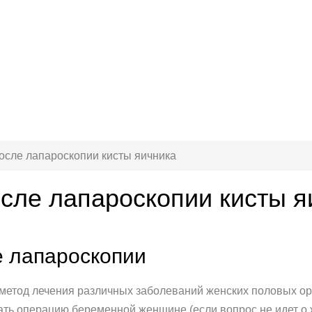
осле лапароскопии кисты яичника
сле лапароскопии кисты я
 лапароскопии
етод лечения различных заболеваний женских половых орга
ать операцию беременной женщине (если вопрос не идет о жи