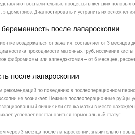
дставляют воспалительные процессы в женских половых орг
 эндометриоз. Диагностировать и устранить их осложнения
 беременность после лапароскопии
ентке воздержаться от зачатия, составляет от 3 месяцев до
иагностика проходимости маточных труб, иссечение кисты 
злов фибромиомы или аппендэктомия – от 6 месяцев, рассеч
сть после лапароскопии
 рекомендаций по поведению в послеоперационном периоде
скопии не возникает. Нежные послеоперационные рубцы усп
езерцированный яичник или стенка матки в месте нахожде
тихает, успевает восстановиться гормональный статус.
чем через 3 месяца после лапароскопии, значительно повы