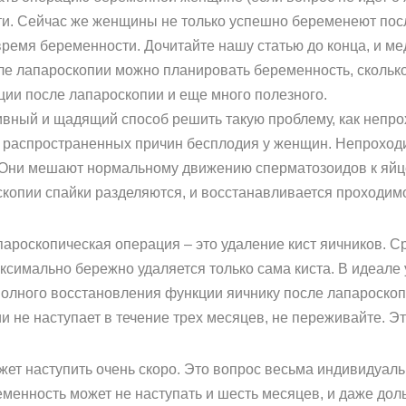
. Сейчас же женщины не только успешно беременеют после
емя беременности. Дочитайте нашу статью до конца, и медк
сле лапароскопии можно планировать беременность, скольк
ии после лапароскопии и еще много полезного.
вный и щадящий способ решить такую проблему, как непрохо
 распространенных причин бесплодия у женщин. Непроход
 Они мешают нормальному движению сперматозоидов к яйце
скопии спайки разделяются, и восстанавливается проходимо
ароскопическая операция – это удаление кист яичников. С
ксимально бережно удаляется только сама киста. В идеале
полного восстановления функции яичнику после лапароскоп
 не наступает в течение трех месяцев, не переживайте. Эт
ет наступить очень скоро. Это вопрос весьма индивидуал
енность может не наступать и шесть месяцев, и даже дол