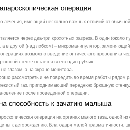
лапароскопическая операция
о лечения, имеющий несколько важных отличий от обычной
твляется через два-три крохотных разреза. В один (около пу
 а в другой (над лобком) – микроманипулятор, заменяющий
 операциях возможно введение оптического проводника чере
брюшной стенке остается всего один рубчик.
не глазом, а на экране монитора.
рошо рассмотреть и не повредить во время работы рядом 
глекислый газ, приподнимающий переднюю брюшную стенку.
ановление после проведенной операции.
 на способность к зачатию малыша
ароскопическая операция на органах малого таза, одной из
ины к деторождению. Благодаря малой травматичности, шв