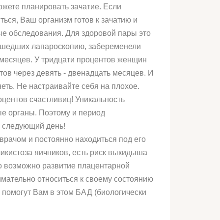
ожете планировать зачатие. Если
ься, Ваш организм готов к зачатию и
ые обследования. Для здоровой пары это
рошедших лапароскопию, забеременели
 месяцев. У тридцати процентов женщин
ов через девять - двенадцать месяцев. И
еть. Не настраивайте себя на плохое.
оцентов счастливиц! Уникальность
ые органы. Поэтому и период
а следующий день!
врачом и постоянно находиться под его
икистоза яичников, есть риск выкидыша
то возможно развитие плацентарной
имательно относиться к своему состоянию
А помогут Вам в этом БАД (биологически