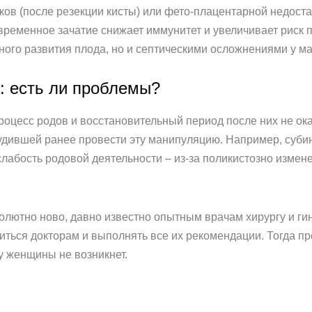
иков (после резекции кисты) или фето-плацентарной недост
ременное зачатие снижает иммунитет и увеличивает риск п
ного развития плода, но и септическими осложнениями у ма
: есть ли проблемы?
роцесс родов и восстановительный период после них не о
удившей ранее провести эту манипуляцию. Например, суби
лабость родовой деятельности – из-за поликистозно изме
солютно ново, давно известно опытным врачам хирургу и ги
иться докторам и выполнять все их рекомендации. Тогда пр
у женщины не возникнет.