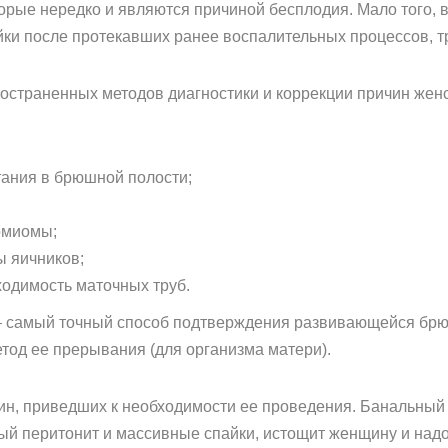
орые нередко и являются причиной бесплодия. Мало того, 
ки после протекавших ранее воспалительных процессов, т
ространенных методов диагностики и коррекции причин жен
ания в брюшной полости;
омиомы;
ы яичников;
ходимость маточных труб.
– самый точный способ подтверждения развивающейся бр
од ее прерывания (для организма матери).
чин, приведших к необходимости ее проведения. Банальный 
ый перитонит и массивные спайки, истощит женщину и надо