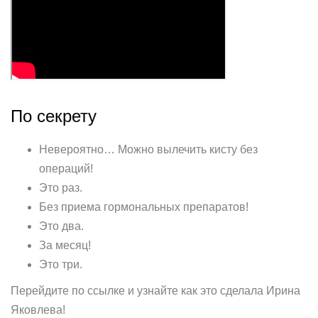
По секрету
Невероятно… Можно вылечить кисту без
операций!
Это раз.
Без приема гормональных препаратов!
Это два.
За месяц!
Это три.
Перейдите по ссылке и узнайте как это сделала Ирина
Яковлева!