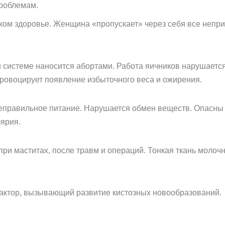
проблемам.
ком здоровье. Женщина «пропускает» через себя все неприя
 системе наносится абортами. Работа яичников нарушаетс
провоцирует появление избыточного веса и ожирения.
еправильное питание. Нарушается обмен веществ. Опасны 
ярия.
при маститах, после травм и операций. Тонкая ткань молоч
ктор, вызывающий развитие кистозных новообразований.