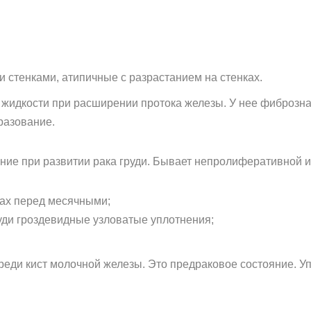
 стенками, атипичные с разрастанием на стенках.
 жидкости при расширении протока железы. У нее фиброзн
разование.
ние при развитии рака груди. Бывает непролиферативной 
зах перед месячными;
уди гроздевидные узловатые уплотнения;
реди кист молочной железы. Это предраковое состояние. У