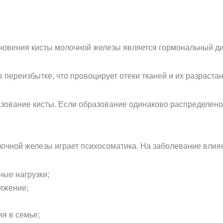
новения кисты молочной железы является гормональный д
в переизбытке, что провоцирует отеки тканей и их разраст
азование кисты. Если образование одинаково распределено
очной железы играет психосоматика. На заболевание влия
ые нагрузки;
яжение;
я в семье;