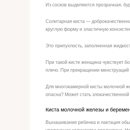
Из сосков выделяются прозрачная, бу
Солитарная киста — доброкачественна
круглую форму и эластичную консисте
Это припухлость, заполненная жидкост
При такой кисте женщина чувствует б
плечо. При прекращении менструаций
Для многокамерной кисты молочной же
опасна? Может стать злокачественной
Киста молочной железы и береме
Вынашивание ребенка и лактация обыч