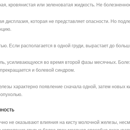
рая, кровянистая или зеленоватая жидкость. Не болезненно
я дисплазия, которая не представляет опасности. Но подл
нцию.
ью. Если располагается в одной груди, вырастает до больш
оль, усиливающуюся во время второй фазы месячных. Боле
 прекращается и болевой синдром.
лезы характерно появление сначала одной, затем новых ки
 опухолью.
нность
но не оказывают влияния на кисту молочной железы, несм