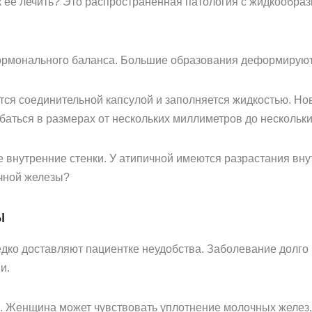
ак ее лечить? Это распространенная патология с жидкообра
рмонального баланса. Большие образования деформируют 
ется соединительной капсулой и заполняется жидкостью. Н
аться в размерах от нескольких миллиметров до нескольки
 внутренние стенки. У атипичной имеются разрастания вну
чной железы?
ы
ко доставляют пациентке неудобства. Заболевание долго 
и.
 Женщина может чувствовать уплотнение молочных желез, 