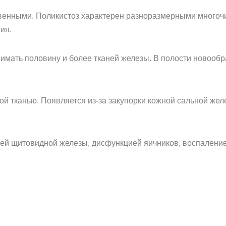
венными. Поликистоз характерен разноразмерными многоч
ия.
нимать половину и более тканей железы. В полости новооб
ой тканью. Появляется из-за закупорки кожной сальной жел
ией щитовидной железы, дисфункцией яичников, воспалени