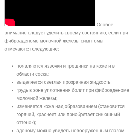
Особое
внимание следует уделить своему состоянию, если при
фиброаденоме молочной железы симптомы
отмечаются следующие:
появляются язвочки и трещинки на коже и в
области соска;
выделяется светлая прозрачная жидкость;
грудь в зоне уплотнения болит при фиброаденоме
молочной железы;
изменяется кожа над образованием (становится
горячей, краснеет или приобретает синюшный
оттенок);
аденому можно увидеть невооруженным глазом.