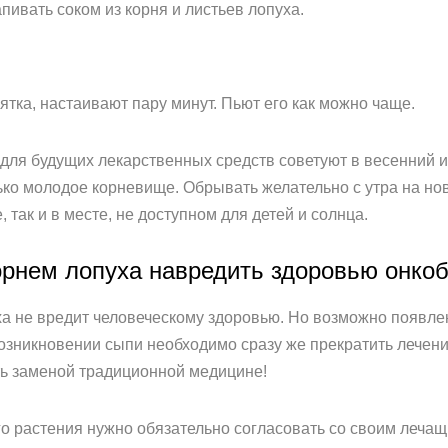
пивать соком из корня и листьев лопуха.
ятка, настаивают пару минут. Пьют его как можно чаще.
 для будущих лекарственных средств советуют в весенний и
ько молодое корневище. Обрывать желательно с утра на нов
 так и в месте, не доступном для детей и солнца.
орнем лопуха навредить здоровью онко
а не вредит человеческому здоровью. Но возможно появлен
возникновении сыпи необходимо сразу же прекратить лечен
ть заменой традиционной медицине!
го растения нужно обязательно согласовать со своим леча