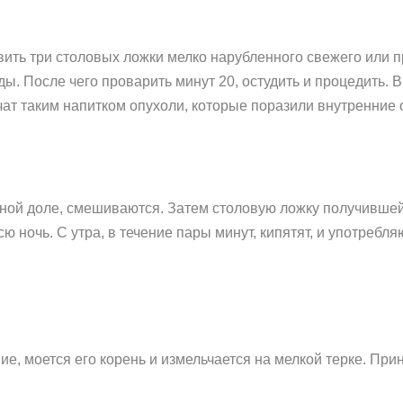
вить три столовых ложки мелко нарубленного свежего или 
ды. После чего проварить минут 20, остудить и процедить. 
ечат таким напитком опухоли, которые поразили внутренние 
авной доле, смешиваются. Затем столовую ложку получивш
ю ночь. С утра, в течение пары минут, кипятят, и употребл
ие, моется его корень и измельчается на мелкой терке. При