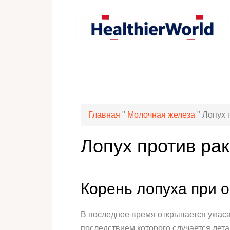
Главная
"
Молочная железа
"
Лопух 
Лопух против ра
Корень лопуха при 
В последнее время открывается ужаса
последствием которого случается лета