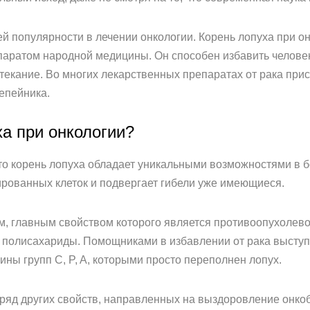
й популярности в лечении онкологии. Корень лопуха при о
ратом народной медицины. Он способен избавить человек
отекание. Во многих лекарственных препаратах от рака прис
епейника.
а при онкологии?
 что корень лопуха обладает уникальными возможностями в 
рованных клеток и подвергает гибели уже имеющиеся.
м, главным свойством которого является противоопухолев
и полисахариды. Помощниками в избавлении от рака высту
ины групп C, P, A, которыми просто переполнен лопух.
 ряд других свойств, направленных на выздоровление онко