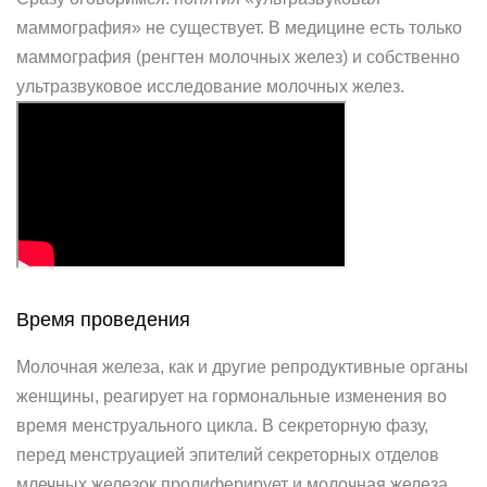
маммография» не существует. В медицине есть только
маммография (ренгтен молочных желез) и собственно
ультразвуковое исследование молочных желез.
Время проведения
Молочная железа, как и другие репродуктивные органы
женщины, реагирует на гормональные изменения во
время менструального цикла. В секреторную фазу,
перед менструацией эпителий секреторных отделов
млечных железок пролиферирует и молочная железа