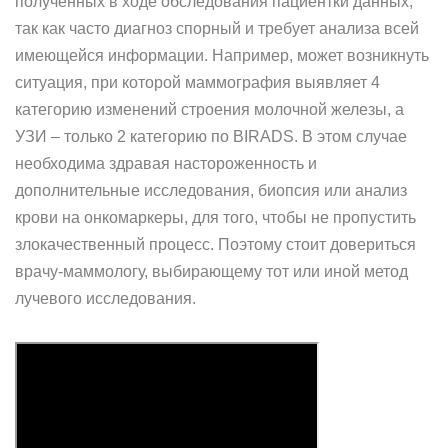
полученных в ходе обследования пациентки данных,
так как часто диагноз спорный и требует анализа всей
имеющейся информации. Например, может возникнуть
ситуация, при которой маммография выявляет 4
категорию изменений строения молочной железы, а
УЗИ – только 2 категорию по BIRADS. В этом случае
необходима здравая настороженность и
дополнительные исследования, биопсия или анализ
крови на онкомаркеры, для того, чтобы не пропустить
злокачественный процесс. Поэтому стоит довериться
врачу-маммологу, выбирающему тот или иной метод
лучевого исследования.