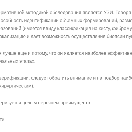
рмативной методикой обследования является УЗИ. Говоря
пособность идентификации объемных формирований, размер 
зований (имеется ввиду классификация на кисту, фиброму
локализацию и дает возможность осуществления биопсии пу
 лучше еще и потому, что он является наиболее эффекти
чальных этапах.
ерификации, следует обратить внимание и на подбор наиб
хирургическим).
теризуется целым перечнем преимуществ:
ти;