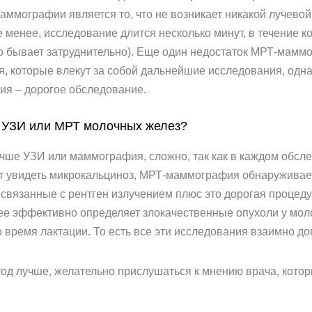
ографии является то, что не возникает никакой лучевой 
 менее, исследование длится несколько минут, в течение 
то бывает затруднительно). Еще один недостаток МРТ-мамм
, которые влекут за собой дальнейшие исследования, одна
ия – дорогое обследование.
, УЗИ или МРТ молочных желез?
учше УЗИ или маммография, сложно, так как в каждом обсл
 увидеть микрокальциноз, МРТ-маммография обнаруживает 
связанные с рентген излучением плюс это дорогая процеду
лее эффективно определяет злокачественные опухоли у мо
о время лактации. То есть все эти исследования взаимно до
тод лучше, желательно прислушаться к мнению врача, кото