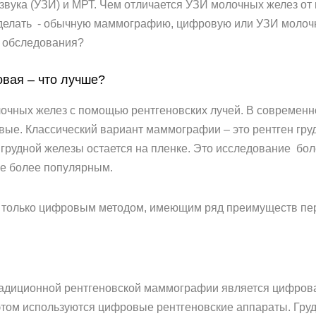
звука (УЗИ) и МРТ. Чем отличается УЗИ молочных желез от
 сделать - обычную маммографию, цифровую или УЗИ молоч
о обследования?
вая – что лучше?
очных желез с помощью рентгеновских лучей. В современн
ые. Классический вариант маммографии – это рентген гру
 грудной железы остается на пленке. Это исследование б
се более популярным.
 только цифровым методом, имеющим ряд преимуществ пе
адиционной рентгеновской маммографии является цифров
этом используются цифровые рентгеновские аппараты. Гру