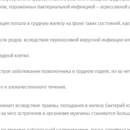
ганов, пораженных бактериальной инфекцией – агрессивной 
ция попала в грудную железу на фоне таких состояний, как
сле родов, вследствие переносимой вирусной инфекции ил
удной клетки;
трое заболевание позвоночника в грудном отделе, из-за че
о и злокачественного течения;
никают вследствие травмы, попадания в железу бактерий и
-за чего эстрогенов в организме мужчины становится больш
 по причине заболеваний надпочечников, яичек, гипофиза и