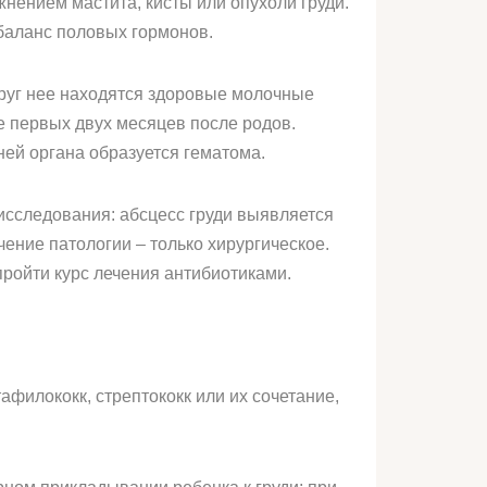
жнением мастита, кисты или опухоли груди.
 баланс половых гормонов.
круг нее находятся здоровые молочные
ие первых двух месяцев после родов.
ней органа образуется гематома.
исследования: абсцесс груди выявляется
ение патологии – только хирургическое.
пройти курс лечения антибиотиками.
афилококк, стрептококк или их сочетание,