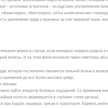
ни – источника эстрогенов – вследствие употребления бол
 «Фамотидин», «Каптоприл», питья анаболических стероид
есть увеличение груди у мужчины за счет жировой ткани, м
олевания можно в случае, если женщина недавно родила и к
удной железы. И на этом фоне возникли такие симптомы абс
уди, которая постепенно сменяется сильной болью в железе
о временем до все более высоких цифр;
в объеме;
можно найти эпицентр болевых ощущений. Со временем кож
гнойная полость формируется в глубоких слоях органа);
ся при ходьбе, прыжках, тряске в транспорте. Кормить реб