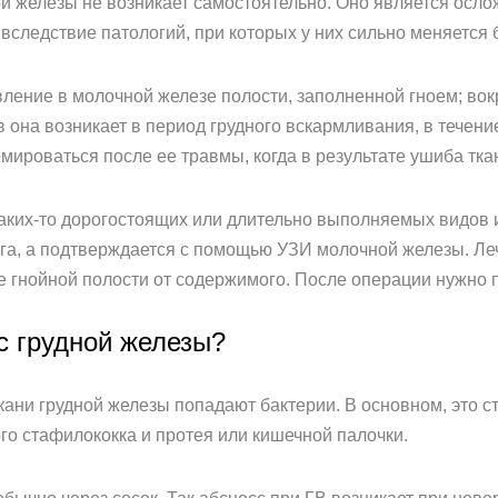
ой железы не возникает самостоятельно. Оно является осло
 вследствие патологий, при которых у них сильно меняется
ление в молочной железе полости, заполненной гноем; во
в она возникает в период грудного вскармливания, в течен
ироваться после ее травмы, когда в результате ушиба тка
каких-то дорогостоящих или длительно выполняемых видов 
га, а подтверждается с помощью УЗИ молочной железы. Леч
е гнойной полости от содержимого. После операции нужно 
с грудной железы?
кани грудной железы попадают бактерии. В основном, это ст
ого стафилококка и протея или кишечной палочки.