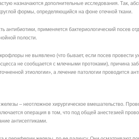
стую назначаются дополнительные исследования. Так, абс
 круглой формы, определяющийся на фоне отечной ткани.
ть антибиотики, применяется бактериологический посев отде
нойной полости.
икрофлоры не выявлено (что бывает, если посев провести 
абсцесса не сообщается с млечными протоками), причина за
уточненной этиологии», а лечение патологии проводится ан
железы – неотложное хирургическое вмешательство. Прово
ключается операция в том, что под общей анестезией прово
ание антисептиками.
ска к периферии железы, по ее радиусу. Они осматривают п