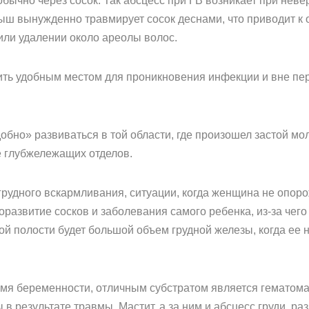
обычно через сосок. Так абсцесс при ГВ возникает при нев
ыш вынужденно травмирует сосок деснами, что приводит к
или удалении около ареолы волос.
ть удобным местом для проникновения инфекции и вне пери
бно» развиваться в той области, где произошел застой мо
е глубжележащих отделов.
грудного вскармливания, ситуации, когда женщина не опор
доразвитие сосков и заболевания самого ребенка, из-за чег
 полости будет большой объем грудной железы, когда ее н
ремя беременности, отличным субстратом является гематом
в результате травмы. Мастит, а за ним и абсцесс груди, ра