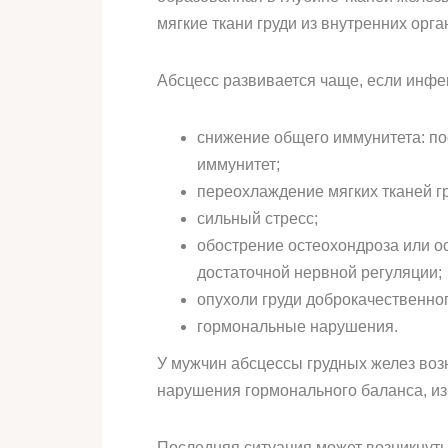
мягкие ткани груди из внутренних ор
Абсцесс развивается чаще, если инфек
снижение общего иммунитета: по
иммунитет;
переохлаждение мягких тканей гр
сильный стресс;
обострение остеохондроза или ос
достаточной нервной регуляции;
опухоли груди доброкачественног
гормональные нарушения.
У мужчин абсцессы грудных желез воз
нарушения гормонального баланса, из
Последняя ситуация может возникнуть