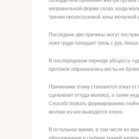
Возбудитель проникает внутрь органа 
неправильной форме соска, когда мал
трении околососковой зоны мочалкой 
Последние две причины могут послужи
коже груди попадает грязь с рук, белья.
В послеродовом периоде абсцессу «удо
протоков образовались кисты их боле
Причинами этому становятся отказ от 
сцеживает оттуда молоко), а также не
Способствовать формированию гнойной
молоко из них выводится плохо.
В остальное время, в том числе во в
образованная в глубине тканей железы 