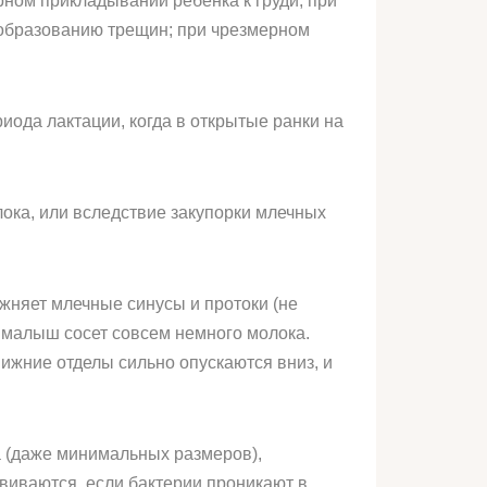
ерном прикладывании ребенка к груди; при
 образованию трещин; при чрезмерном
ода лактации, когда в открытые ранки на
лока, или вследствие закупорки млечных
ожняет млечные синусы и протоки (не
о малыш сосет совсем немного молока.
ижние отделы сильно опускаются вниз, и
а (даже минимальных размеров),
звиваются, если бактерии проникают в