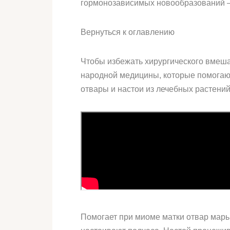
гормонозависимых новообразований — 
Вернуться к оглавлению
Чтобы избежать хирургического вмеша
народной медицины, которые помогают
отвары и настои из лечебных растен
Помогает при миоме матки отвар марьи