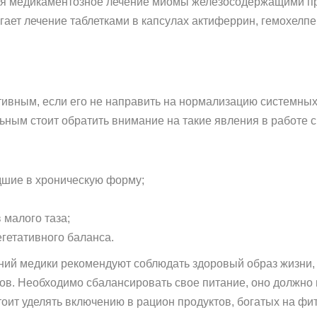
ся медикаментозное лечение миомы железосодержащими п
гает лечение таблетками в капсулах актиферрин, гемохелпе
тивным, если его не направить на нормализацию системны
ьным стоит обратить внимание на такие явления в работе 
дшие в хроническую форму;
 малого таза;
гетативного баланса.
ий медики рекомендуют соблюдать здоровый образ жизни, 
асов. Необходимо сбалансировать свое питание, оно должно
оит уделять включению в рацион продуктов, богатых на фи