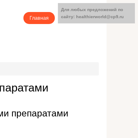
Для любых предложений по
сайту: healthierworld@cp9.ru
Главная
Категории
епаратами
ми препаратами