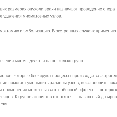
ших размерах опухоли врачи назначают проведение операт
ле удаления миоматозных узлов.
омэктомию и эмболизацию. В экстренных случаях применяю
чения миомы делятся на несколько групп.
монов, которые блокируют процессы производства эстроге
ние помогает уменьшить размеры узлов, восстановить пок
ом применении может вызвать побочный эффект — потерю к
есяцев. К группе агонистов относятся — назальный дозиров
елин.