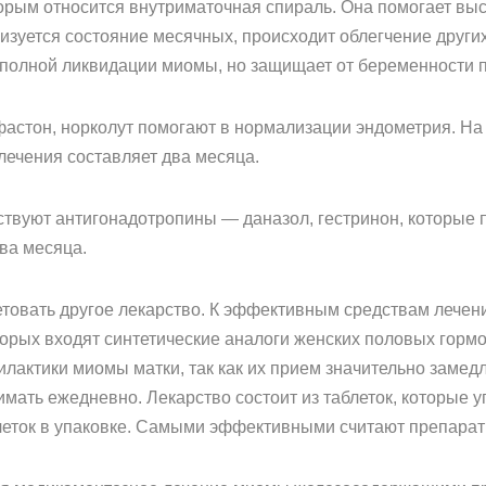
торым относится внутриматочная спираль. Она помогает вы
изуется состояние месячных, происходит облегчение други
полной ликвидации миомы, но защищает от беременности пр
фастон, норколут помогают в нормализации эндометрия. На
лечения составляет два месяца.
твуют антигонадотропины — даназол, гестринон, которые 
ва месяца.
товать другое лекарство. К эффективным средствам лече
орых входят синтетические аналоги женских половых гормо
лактики миомы матки, так как их прием значительно замед
ать ежедневно. Лекарство состоит из таблеток, которые уп
блеток в упаковке. Самыми эффективными считают препара