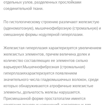
отдельных узлов, разделенных прослойками
соединительной ткани.
По гистологическому строению различают железистую
(аденоматозную), мышечнофиброзную (стромальную) и
смешанную формы нодулярной гиперплазии.
Железистая гиперплазия характеризуется увеличением
железистых элементов, причем величина долек и
количество составляющих ее элементов сильно
варьируют.Мышечнофиброзная (стромальная)
гиперплазияхарактеризуется появлением
значительного числа гладкомышечных волокон, среди
которых обнаруживаются атрофичные железистые
элементы, дольчатость железы нарушается.
Присмешанной форме простатопатии имеется
сочетание тканевых нарушений, характерных для