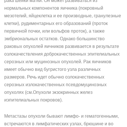
рака шейки матки. Он может развиваться из
нормальных компонентов яичника (покровный
мезотелий, яйцеклетка и ее производные, гранулезные
клетки), рудиментарных его образований (проток
первичной почки, или вольфов проток), а также
эмбриональных остатков. Однако большинство
раковых опухолей яичников развивается в результате
озлокачествления доброкачественных эпителиальных
серозных или муцинозных опухолей. Рак яичников
имеет обычно вид бугристого узла различных
размеров. Речь идет обычно озлокачественных
серозных излокачественных псевдомуцинозных
опухолях (см.Опухоли экзокринных желез
иэпителиальных покровов).
Метастазы опухоли бывают лимфо- и гематогенными,
встречаются в лимфатических узлах, брюшине и во