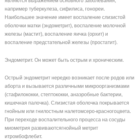
являются выражением основного заболевания,
например туберкулеза, сифилиса, гонореи.
Наибольшее значение имеет воспаление слизистой
оболочки матки (эндометрит), воспаление молочной
железы (мастит), воспаление яичка (орхит) и
воспаление предстательной железы (простатит).
Эндометрит. Он может быть острым и хроническим.
Острый эндометрит нередко возникает после родов или
аборта и вызывается различными микроорганизмами
(стафилококки, стептококки, анаэробные бактерии,
кишечная палочка). Слизистая оболочка покрывается
гнойным или гнилостным налетомсеро-красногоцвета.
При переходе воспалительного процесса на сосуды
миометрия развиваютсягнойный метрит
итромбофлебит.