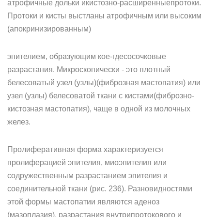
атрофичные дольки икистозно-расширенныепротоки.
Протоки и кисты выстланы атрофичным или высоким
(апокринизированным)
эпителием, образующим кое-гдесосочковые
разрастания. Микроскопически - это плотный
белесоватый узел (узлы)(фиброзная мастопатия) или
узел (узлы) белесоватой ткани с кистами(фиброзно-
кистозная мастопатия), чаще в одной из молочных
желез.
Пролиферативная форма характеризуется
пролиферацией эпителия, миоэпителия или
содружественным разрастанием эпителия и
соединительной ткани (рис. 236). Разновидностями
этой формы мастопатии являются аденоз
(мазоплазия), разрастания внутрипротокового и