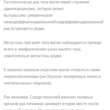
Гистологически рак тела матки имеет строение
аденокарциномы, которая может
бытьвысоко-,умеренноили
низкодифференцированной;недифференцированный
рак встречается редко.
Метастазы при раке тела матки наблюдаются прежде
всего в лимфатических узлах малого таза,
гематогенные метастазы редки.
К злокачественным опухолям матки относится также
хорионэпителиома (см.Опухоли экзокринных желез и
эпителиальных покровов).
Рак яичников. Среди опухолей женских половых
органов рак яичников занимает второе место после