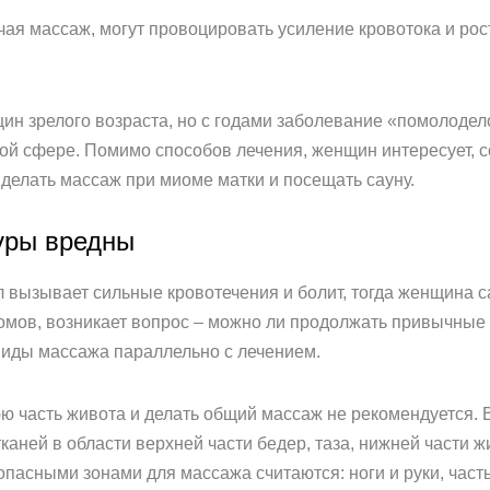
ая массаж, могут провоцировать усиление кровотока и рос
ин зрелого возраста, но с годами заболевание «помолодел
ой сфере. Помимо способов лечения, женщин интересует, с
и делать массаж при миоме матки и посещать сауну.
уры вредны
л вызывает сильные кровотечения и болит, тогда женщина с
птомов, возникает вопрос – можно ли продолжать привычные
виды массажа параллельно с лечением.
юю часть живота и делать общий массаж не рекомендуется.
ней в области верхней части бедер, таза, нижней части жи
зопасными зонами для массажа считаются: ноги и руки, част