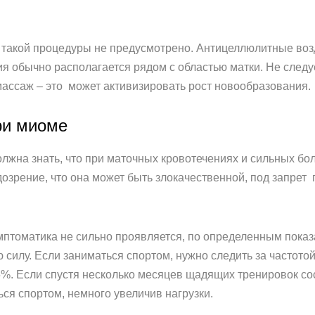
, такой процедуры не предусмотрено. Антицеллюлитные во
ия обычно располагается рядом с областью матки. Не след
ассаж – это может активизировать рост новообразования.
ри миоме
лжна знать, что при маточных кровотечениях и сильных бо
дозрение, что она может быть злокачественной, под запрет
имптоматика не сильно проявляется, по определенным пок
 силу. Если заниматься спортом, нужно следить за частото
5%. Если спустя несколько месяцев щадящих тренировок со
ся спортом, немного увеличив нагрузки.