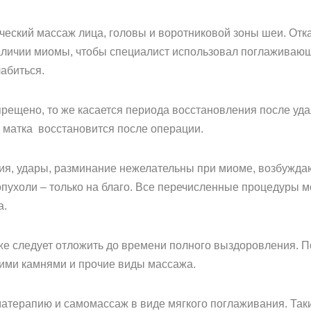
ческий массаж лица, головы и воротниковой зоны шеи. Отка
аличии миомы, чтобы специалист использовал поглаживающ
абиться.
рещено, то же касается периода восстановления после уд
 матка восстановится после операции.
ация, удары, разминание нежелательны при миоме, возбужд
опухоли – только на благо. Все перечисленные процедуры
а.
 следует отложить до времени полного выздоровления. По
чими камнями и прочие виды массажа.
атерапию и самомассаж в виде мягкого поглаживания. Так