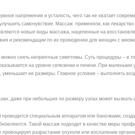
рвное напряжение и усталость, чего так не хватает совр
улучшить самочувствие. Массаж применяли, как лекарство 
являются новые виды массажа, нацеленные на восстановле
вия и рекомендации по их проведению для женщин с миом
 можно снять неприятные симптомы. Суть процедуры – в т
оказывается на уровне селезенки и печени. При маленьких
но, уменьшает ее размеры. Главное условие – выполнять во
зан, даже при небольших по размеру узлах может вызвать
 проводится специальным аппаратом или баночками, соз
 обновляются. Такой массаж подходит в качестве меры проф
е провоцирует разрастание опухоли или воспаление орган