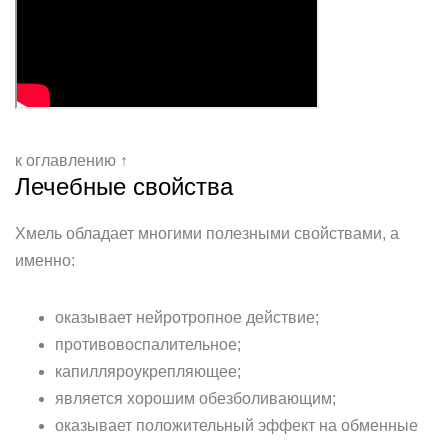
к оглавлению ↑
Лечебные свойства
Хмель обладает многими полезными свойствами, а
именно:
оказывает нейротропное действие;
противовоспалительное;
капилляроукрепляющее;
является хорошим обезболивающим;
оказывает положительный эффект на обменные