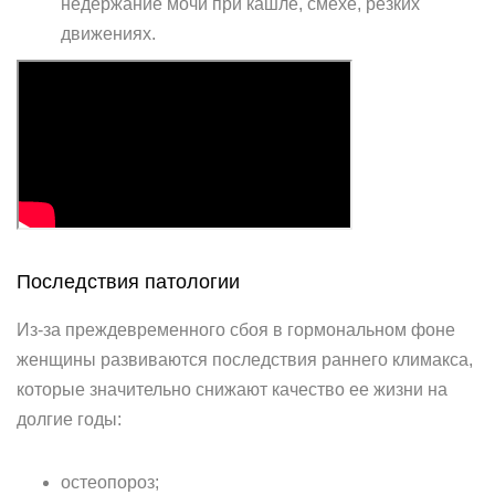
недержание мочи при кашле, смехе, резких
движениях.
Последствия патологии
Из-за преждевременного сбоя в гормональном фоне
женщины развиваются последствия раннего климакса,
которые значительно снижают качество ее жизни на
долгие годы:
остеопороз;