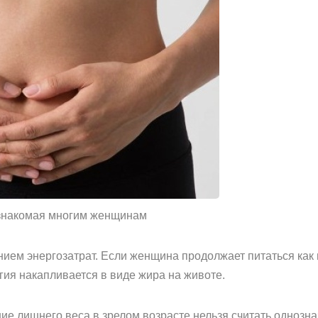
 знакомая многим женщинам
ием энергозатрат. Если женщина продолжает питаться как 
гия накапливается в виде жира на животе.
ие лишнего веса в зрелом возрасте нельзя считать однозна