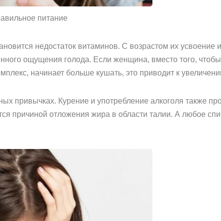
равильное питание
тановится недостаток витаминов. С возрастом их усвоение 
нного ощущения голода. Если женщина, вместо того, чтобы
плекс, начинает больше кушать, это приводит к увеличени
дных привычках. Курение и употребление алкоголя также пр
тся причиной отложения жира в области талии. А любое спи