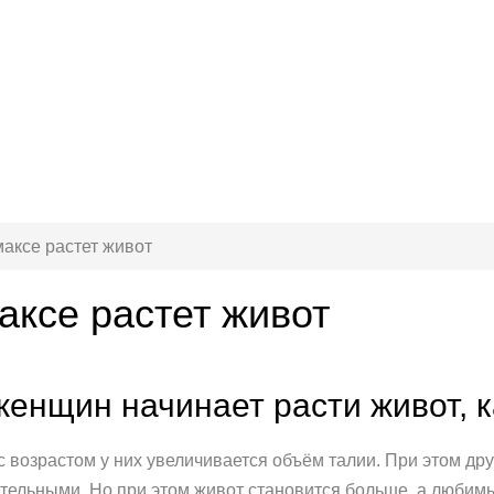
аксе растет живот
аксе растет живот
енщин начинает расти живот, к
 возрастом у них увеличивается объём талии. При этом друг
тельными. Но при этом живот становится больше, а любимы