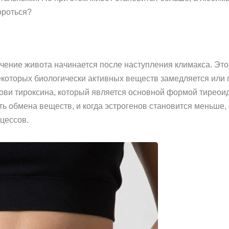
ороться?
ение живота начинается после наступления климакса. Это
которых биологически активных веществ замедляется или 
ови тироксина, который является основной формой тиреои
ь обмена веществ, и когда эстрогенов становится меньше, 
цессов.