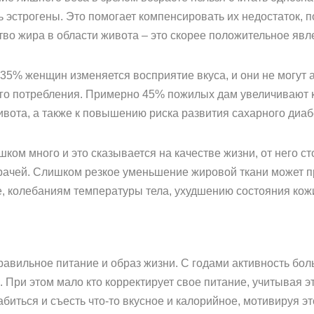
эстрогены. Это помогает компенсировать их недостаток, по
тво жира в области живота – это скорее положительное яв
 35% женщин изменяется восприятие вкуса, и они не могут 
о потребления. Примерно 45% пожилых дам увеличивают ко
ивота, а также к повышению риска развития сахарного диаб
ком много и это сказывается на качестве жизни, от него ст
рачей. Слишком резкое уменьшение жировой ткани может п
е, колебаниям температуры тела, ухудшению состояния кож
равильное питание и образ жизни. С годами активность бо
. При этом мало кто корректирует свое питание, учитывая э
ться и съесть что-то вкусное и калорийное, мотивируя это