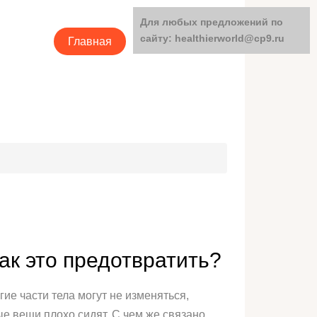
Для любых предложений по
сайту: healthierworld@cp9.ru
Главная
Категории
ак это предотвратить?
ие части тела могут не изменяться,
е вещи плохо сидят. С чем же связано