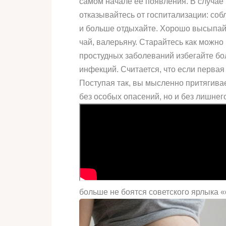
самом начале ее появления. В случае
отказывайтесь от госпитализации: со
и больше отдыхайте. Хорошо высыпайт
чай, валерьяну. Старайтесь как можно
простудных заболеваний избегайте бо
инфекций. Считается, что если перва
Поступая так, вы мысленно притягива
без особых опасений, но и без лишнег
больше не боятся советского ярлыка «с