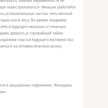
рмального течения беременности не
учше перестраховаться. Меньше работайте
ть успокоительные настои: пить мятный
парке или в лесу. Во время эпидемии
 себя и будущего малыша от опасных
одимо держать в строжайшей тайне.
жиданием счастья будущего материнства
роиться на оптимистическую волну.
тся в акушерских отделениях. Женщины
овы.