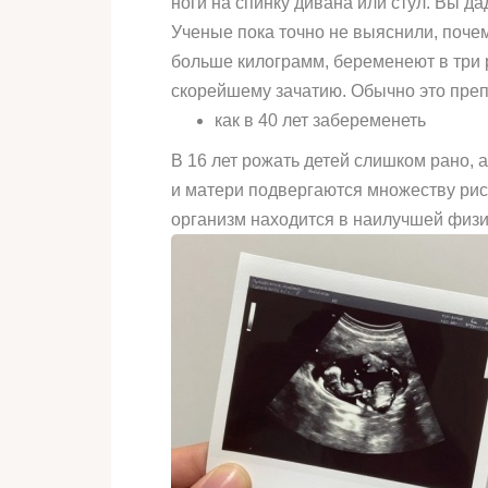
ноги на спинку дивана или стул. Вы д
Ученые пока точно не выяснили, поче
больше килограмм, беременеют в три 
скорейшему зачатию. Обычно это пре
как в 40 лет забеременеть
В 16 лет рожать детей слишком рано, а
и матери подвергаются множеству рис
организм находится в наилучшей физ