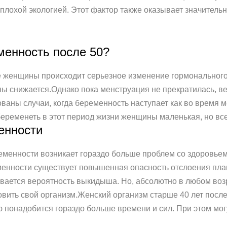
плохой экологией. Этот фактор также оказывает значитель
менность после 50?
ме женщины происходит серьезное изменение гормонального 
ы снижается.Однако пока менструация не прекратилась, ве
аны случаи, когда беременность наступает как во время ме
абеременеть в этот период жизни женщины маленькая, но все
енности
еменности возникает гораздо больше проблем со здоровьем
енности существует повышенная опасность отслоения плац
ивается вероятность выкидыша. Но, абсолютно в любом возр
вить свой организм.Женский организм старше 40 лет после
ю понадобится гораздо больше времени и сил. При этом мог