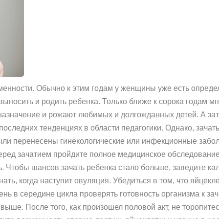
еменности. Обычно к этим годам у женщины уже есть опред
выносить и родить ребенка. Только ближе к сорока годам м
назначение и рожают любимых и долгожданных детей. А зат
оследних тенденциях в области педагогики. Однако, зачать
были перенесены гинекологические или инфекционные забо
еред зачатием пройдите полное медицинское обследование.
. Чтобы шансов зачать ребенка стало больше, заведите кал
нать, когда наступит овуляция. Убедиться в том, что яйцекл
день в середине цикла проверять готовность организма к за
выше. После того, как произошел половой акт, не торопитес