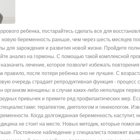
дорового ребенка, постарайтесь сделать все для восстанов
те новую беременность раньше, чем через шесть месяцев п
лы для зарождения и развития новой жизни. Пройдите пол
йте анализ на гормоны. С помощью такой комплексной про
назначить лечение, которое позволит избежать повторения
ак правило, после потери ребенка оно не лучшее. С возрас
рвую очередь страдает репродуктивная функция - процесс с
ен организм женщины: в случае каких-либо неполадок перво
вредных привычек и примите ряд профилактических мер. Есл
специалистами: терапевтом, диетологом и гинекологом. Из
еменности. Когда долгожданная беременность наступит, не
едицина не стоит на месте. Новых методик, которые помога
ольше. Постоянное наблюдение у специалиста поможет выяв