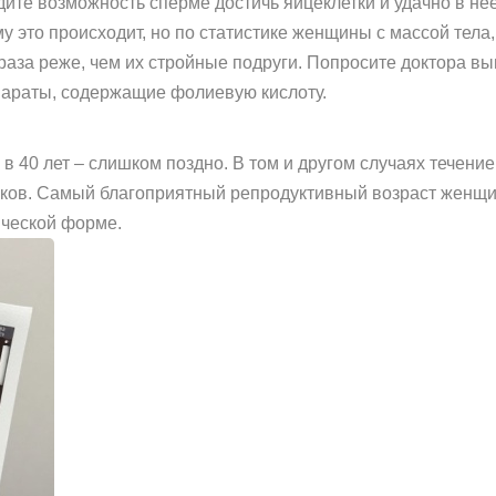
адите возможность сперме достичь яйцеклетки и удачно в н
му это происходит, но по статистике женщины с массой те
раза реже, чем их стройные подруги. Попросите доктора в
параты, содержащие фолиевую кислоту.
 в 40 лет – слишком поздно. В том и другом случаях течени
ков. Самый благоприятный репродуктивный возраст женщины 
ической форме.