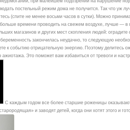
 недомоганий, при малейшем подозрении на нарушение но
блюдать постельный режим дома не получится. Так что уж л
есь (спите не менее восьми часов в сутки). Можно принима
 больше времени проводить на свежем воздухе, лучше — в 
льших магазинов и других мест скопления людей: оградите
я беременность закончилась неудачно, то следующую необх
ете к событию отрицательную энергию. Поэтому делитесь о
о ажиотажа. Это поможет вам избавиться от тревоги и наст
С каждым годом все более старшие роженицы оказываю
тарородящая» и заводят детей, когда они хотят этого и гот