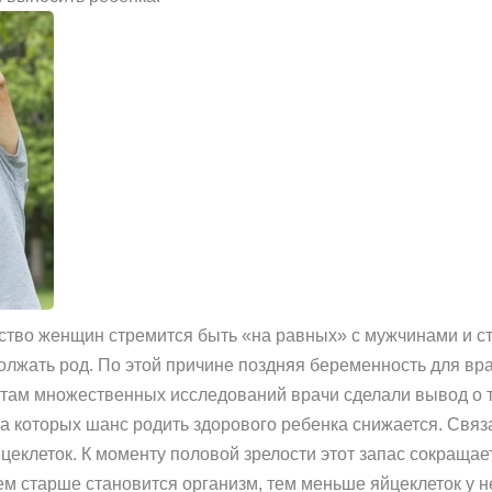
тво женщин стремится быть «на равных» с мужчинами и ста
олжать род. По этой причине поздняя беременность для вр
там множественных исследований врачи сделали вывод о то
а которых шанс родить здорового ребенка снижается. Связан
еклеток. К моменту половой зрелости этот запас сокращаетс
ем старше становится организм, тем меньше яйцеклеток у 