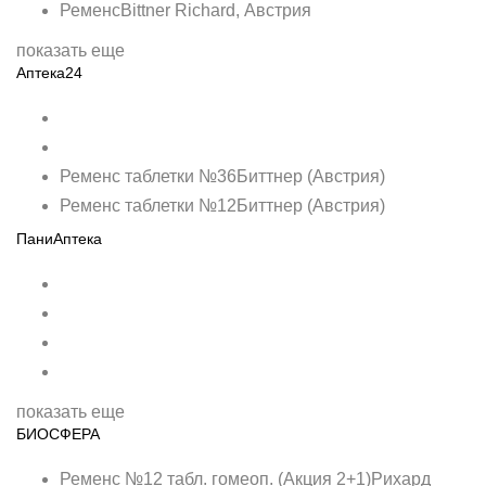
РеменсBittner Richard, Австрия
показать еще
Аптека24
Ременс таблетки №36Биттнер (Австрия)
Ременс таблетки №12Биттнер (Австрия)
ПаниАптека
показать еще
БИОСФЕРА
Ременс №12 табл. гомеоп. (Акция 2+1)Рихард