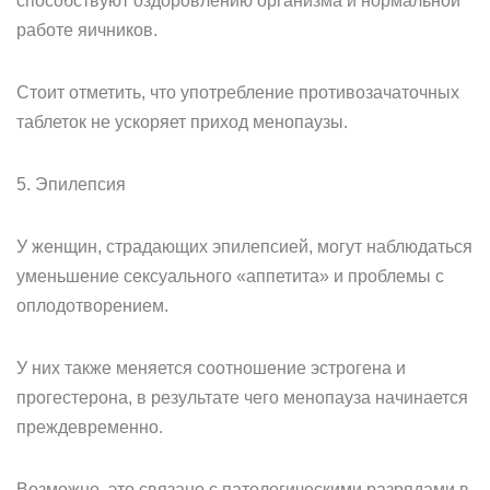
способствуют оздоровлению организма и нормальной
работе яичников.
Стоит отметить, что употребление противозачаточных
таблеток не ускоряет приход менопаузы.
5. Эпилепсия
У женщин, страдающих эпилепсией, могут наблюдаться
уменьшение сексуального «аппетита» и проблемы с
оплодотворением.
У них также меняется соотношение эстрогена и
прогестерона, в результате чего менопауза начинается
преждевременно.
Возможно, это связано с патологическими разрядами в