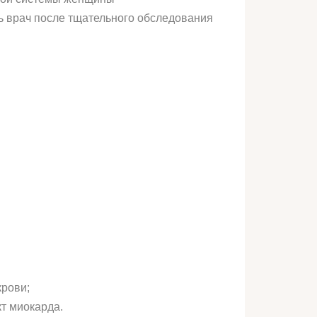
ь врач после тщательного обследования
крови;
т миокарда.