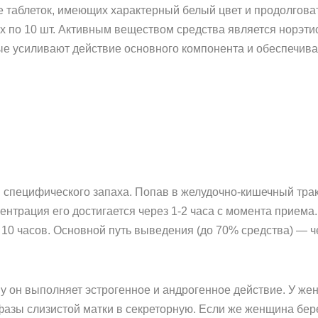
 таблеток, имеющих характерный белый цвет и продолгова
х по 10 шт. Активным веществом средства является норэтист
 усиливают действие основного компонента и обеспечиваю
и специфического запаха. Попав в желудочно-кишечный трак
ентрация его достигается через 1-2 часа с момента приема
 10 часов. Основной путь выведения (до 70% средства) — ч
му он выполняет эстрогенное и андрогенное действие. У же
зы слизистой матки в секреторную. Если же женщина бер