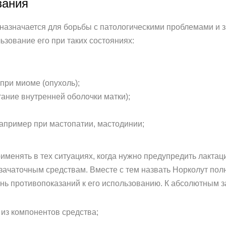
зания
 назначается для борьбы с патологическими проблемами и
зование его при таких состояниях:
 при миоме (опухоль);
ание внутренней оболочки матки);
апример при мастопатии, мастодинии;
рименять в тех ситуациях, когда нужно предупредить лакта
зачаточным средствам. Вместе с тем назвать Норколут пол
нь противопоказаний к его использованию. К абсолютным з
 из компонентов средства;