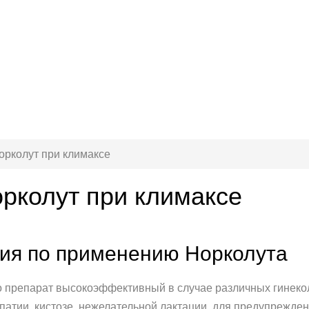
орколут при климаксе
орколут при климаксе
ия по применению Норколута
то препарат высокоэффективный в случае различных гинекол
патии, кистозе, нежелательной лактации, для предупрежде