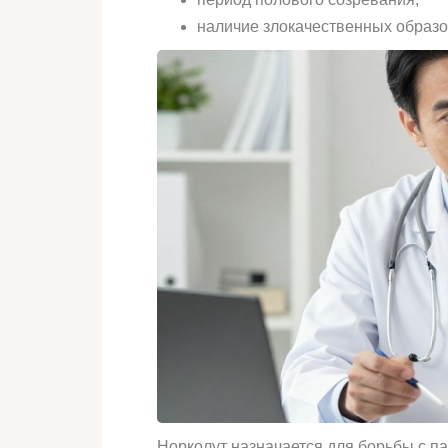
наличие злокачественных образо
Норколут назначается для борьбы с 