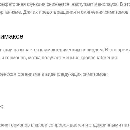
секреторная функция снижается, наступает менопауза. В э
 организме. Для их предотвращения и смягчения симптомо
лимаксе
нкции называется климактерическим периодом. В это время
 и гормонов, матка получает меньше кровоснабжения.
женском организме в виде следующих симптомов:
х;
ких гормонов в крови сопровождается и эндокринными пато