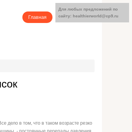
Для любых предложений по
сайту: healthierworld@cp9.ru
Главная
Категории
исок
 дело в том, что в таком возрасте резко
енщины, - постоянные перепады давления,