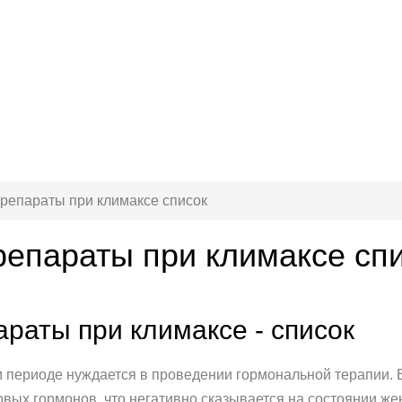
репараты при климаксе список
епараты при климаксе сп
раты при климаксе - список
периоде нуждается в проведении гормональной терапии. Все
вых гормонов, что негативно сказывается на состоянии ж