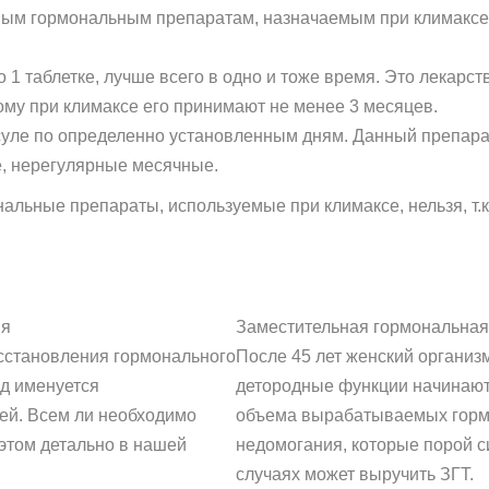
льным гормональным препаратам, назначаемым при климак
 1 таблетке, лучше всего в одно и тоже время. Это лекарс
му при климаксе его принимают не менее 3 месяцев.
суле по определенно установленным дням. Данный препарат
, нерегулярные месячные.
альные препараты, используемые при климаксе, нельзя, т.к.
ия
Заместительная гормональная
сстановления гормонального
После 45 лет женский организм
д именуется
детородные функции начинают
ей. Всем ли необходимо
объема вырабатываемых горм
б этом детально в нашей
недомогания, которые порой с
случаях может выручить ЗГТ.