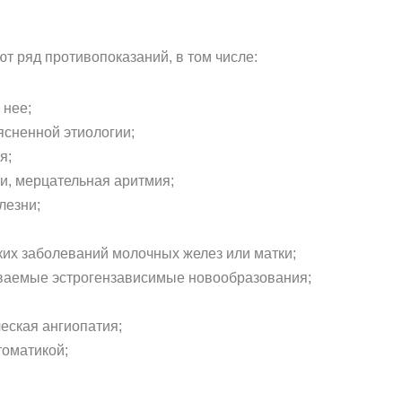
т ряд противопоказаний, в том числе:
 нее;
сненной этиологии;
я;
и, мерцательная аритмия;
лезни;
ких заболеваний молочных желез или матки;
ваемые эстрогензависимые новообразования;
еская ангиопатия;
томатикой;