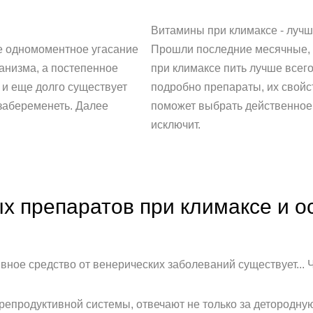
Витамины при климаксе - луч
не одномоментное угасание
Прошли последние месячные, 
анизма, а постепенное
при климаксе пить лучше всего
и еще долго существует
подробно препараты, их свойс
 забеременеть. Далее
поможет выбрать действенное 
исключит.
х препаратов при климаксе и о
ое средство от венерических заболеваний существует... 
продуктивной системы, отвечают не только за детородную 