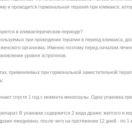
му и проводится гормональная терапия при климаксе, кото
зуются в климактерическом периоде?
ользуемых при проведении терапии в период климакса, дос
женского организма. Именно поэтому перед началом лечени
тановление уровня эстрогенов.
атах, применяемых при гормональной заместительной терапи
ь:
нают спустя 1 год с момента менопаузы. Одна упаковка пр
парат. В упаковке содержится 2 вида драже: желтого и кор
раже ежедневно, после чего на протяжении 12 дней - по 1 