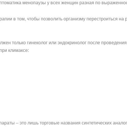
птоматика менопаузы у всех женщин разная по выраженнос
апии в том, чтобы позволить организму перестроиться на 
лжен только гинеколог или эндокринолог после проведени
ри климаксе:
араты – это лишь торговые названия синтетических анало