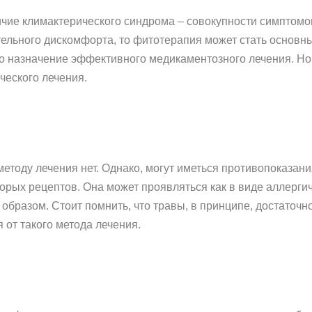
чие климактерического синдрома – совокупности симптомов
тельного дискомфорта, то фитотерапия может стать основ
о назначение эффективного медикаментозного лечения. Но
ческого лечения.
етоду лечения нет. Однако, могут иметься противопоказан
рых рецептов. Она может проявляться как в виде аллергиче
 образом. Стоит помнить, что травы, в принципе, достаточ
 от такого метода лечения.