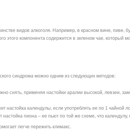
нстве видов алкоголя. Например, в красном вине, пиве, бу
ого этого компонента содержится в зеленом чае, который м
ского синдрома можно одним из следующих методов:
но снять, применяя настойки аралии высокой, левзеи, зама
т настойка календулы, если употреблять ее по 1 чайной лож
астойка пиона – ее пьют по той же схеме, что календулу, н
омогает легче пережить климакс.