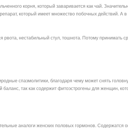
ьченного корня, который заваривается как чай. Значитель
парат, который имеет множество побочных действий. А в ря
 рвота, нестабильный стул, тошнота. Потому принимать ср
родные спазмолитики, благодаря чему может снять головную
 баланс, так как содержит фитоэстрогены для женщин, ко
тельные аналоги женских половых гормонов. Содержатся он