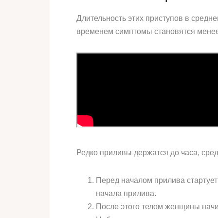
Длительность этих приступов в средне
временем симптомы становятся менее 
Редко приливы держатся до часа, сред
Перед началом прилива стартует
начала прилива.
После этого телом женщины начи