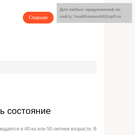
Для любых предложений по
сайту: healthierworld@cp9.ru
Главная
Категории
ть состояние
дается в 40-ка или 50-летнем возрасте. В