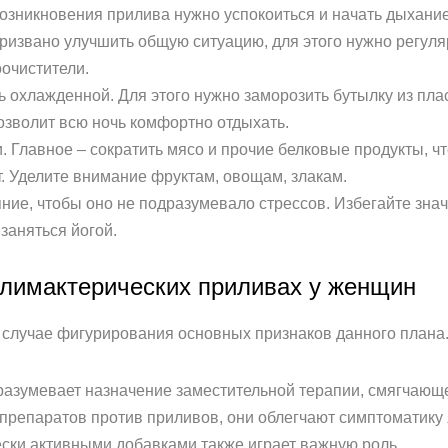
озникновения прилива нужно успокоиться и начать дыхани
ризвано улучшить общую ситуацию, для этого нужно регул
очистители.
охлажденной. Для этого нужно заморозить бутылку из пласт
озволит всю ночь комфортно отдыхать.
 Главное – сократить мясо и прочие белковые продукты, чт
. Уделите внимание фруктам, овощам, злакам.
ние, чтобы оно не подразумевало стрессов. Избегайте зн
заняться йогой.
климактерических приливах у женщин
в случае фигурирования основных признаков данного плана
разумевает назначение заместительной терапии, смягчающ
репаратов против приливов, они облегчают симптоматику 
ски активными добавками также играет важную роль.