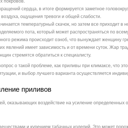
х покровов.
кращений сердца, в итоге формируется заметное головокр
 воздуха, ощущения тревоги и общей слабости.
инается температурный скачок, но затем все приходит в н
деляемого пота, который может распространяться по всему
рного режима происходит озноб, что вынуждает женщину гре
х явлений имеет зависимость и от времени суток. Жар тра
нщин стремятся обратиться к специалисту.
рос о такой проблеме, как приливы при климаксе, что это т
итуации, и выбор лучшего варианта осуществляется индиви
иление приливов
тей, оказывающих воздействие на усиление определенных 
еществами и курением табачных изделий. Это может поро