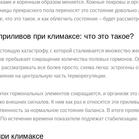
инками и коренным образом меняется. Кожные покровы и орг
ицы прекрасного пола переносят это состояние довольно л
, что это такое, и как облегчить состояние – будет рассмот
риливов при климаксе: что это такое?
стоящую катастрофу, с которой сталкивается множество жен
ов пребывает сокращение количества половых гормонов. О
 рассматривать все более просто, схема легка: эстрогены о
ияние на центральную часть терморегуляции.
тих гормональных элементов сокращается, и организм это в
ко внешних сигналов. К ним как раз и относятся эти прилив
твенность за нормальное состояние баланса. В итоге проя
 По истечении времени показатели подлежат стабилизации.
при климаксе