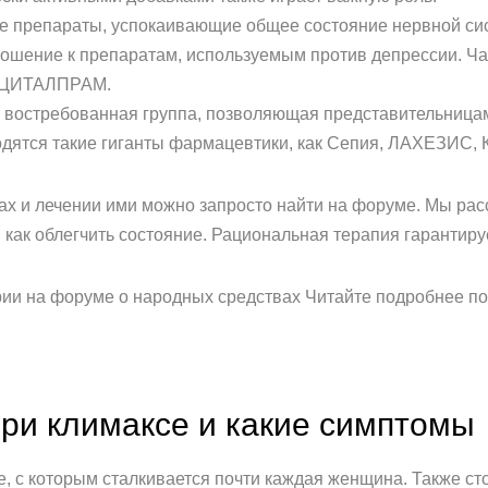
е препараты, успокаивающие общее состояние нервной си
ношение к препаратам, используемым против депрессии. Ч
 ЦИТАЛПРАМ.
 востребованная группа, позволяющая представительницам
ходятся такие гиганты фармацевтики, как Сепия, ЛАХЕЗИ
ах и лечении ими можно запросто найти на форуме. Мы рас
 и как облегчить состояние. Рациональная терапия гарантир
рии на форуме о народных средствах Читайте подробнее по
при климаксе и какие симптомы
е, с которым сталкивается почти каждая женщина. Также сто