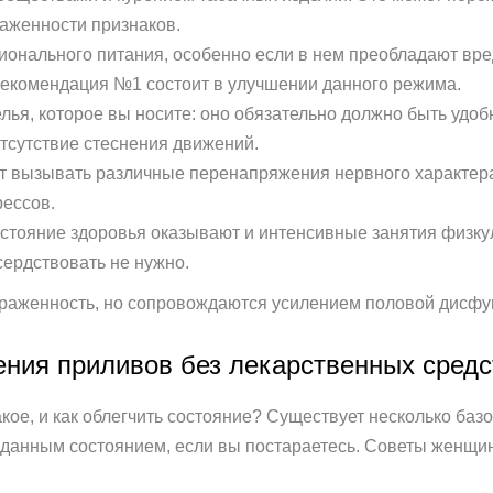
раженности признаков.
нального питания, особенно если в нем преобладают вред
рекомендация №1 состоит в улучшении данного режима.
елья, которое вы носите: оно обязательно должно быть уд
тсутствие стеснения движений.
т вызывать различные перенапряжения нервного характера.
рессов.
тояние здоровья оказывают и интенсивные занятия физкуль
сердствовать не нужно.
аженность, но сопровождаются усилением половой дисфу
ения приливов без лекарственных средс
такое, и как облегчить состояние? Существует несколько ба
данным состоянием, если вы постараетесь. Советы женщи