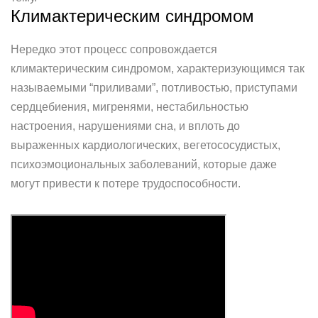
Климактерическим синдромом
Нередко этот процесс сопровождается
климактерическим синдромом, характеризующимся так
называемыми “приливами”, потливостью, приступами
сердцебиения, мигренями, нестабильностью
настроения, нарушениями сна, и вплоть до
выраженных кардиологических, вегетососудистых,
психоэмоциональных заболеваний, которые даже
могут привести к потере трудоспособности.