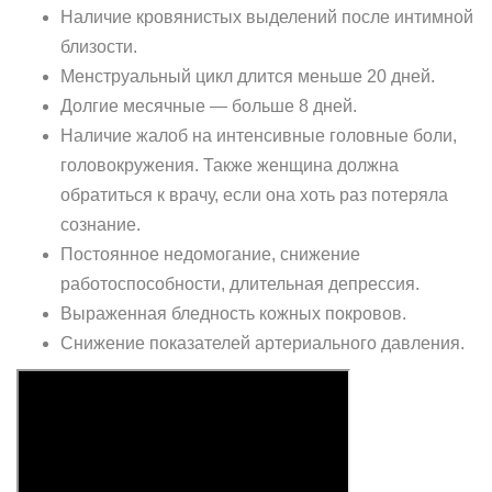
Наличие кровянистых выделений после интимной
близости.
Менструальный цикл длится меньше 20 дней.
Долгие месячные — больше 8 дней.
Наличие жалоб на интенсивные головные боли,
головокружения. Также женщина должна
обратиться к врачу, если она хоть раз потеряла
сознание.
Постоянное недомогание, снижение
работоспособности, длительная депрессия.
Выраженная бледность кожных покровов.
Снижение показателей артериального давления.