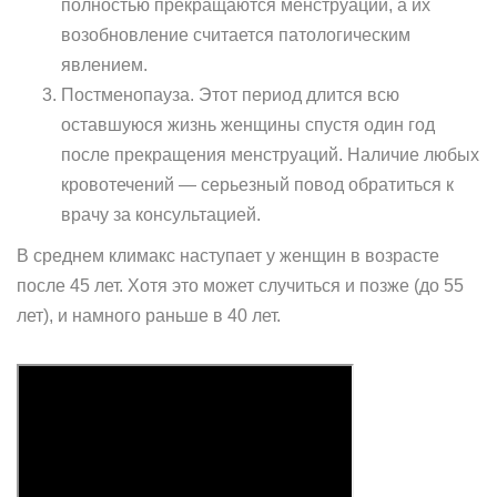
полностью прекращаются менструации, а их
возобновление считается патологическим
явлением.
Постменопауза. Этот период длится всю
оставшуюся жизнь женщины спустя один год
после прекращения менструаций. Наличие любых
кровотечений — серьезный повод обратиться к
врачу за консультацией.
В среднем климакс наступает у женщин в возрасте
после 45 лет. Хотя это может случиться и позже (до 55
лет), и намного раньше в 40 лет.