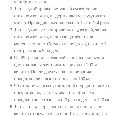
четверти стакана.
1 ст.л. сухой травы пастушьей сумки, залив
стаканом кипятка, выдерживают час, укутав во
что-то. Процедив, пьют до еды по 1 ст. л. 3-4 раза.
1 ст.л. сухих листьев крапивы двудомной, залив
стаканом кипятка, варят минут десять на
маленьком огне. Остудив и процедив, пьют по 1
ст.л. раза по 4-5 на день.
По 25 гр. листьев сушеной крапивы, листьев и
цветков тысячелистника заваривают 200 мл.
кипятка. После двух часов настаивания,
процеживания, пьют натощак по 100 мл.
50 гр. нарезанных сухих плетей огурцов кипятят в
полулитре воды, настаивают в термосе и,
процедив через час, пьют 3 раза в день по 120 мл.
1 ст. л. горца перечного настаивают в стакане
кипятка с полчаса и пьют по 1 ст.л. четырежды в