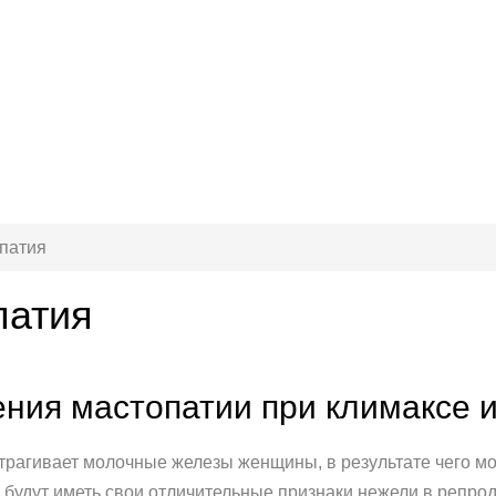
опатия
патия
ния мастопатии при климаксе 
трагивает молочные железы женщины, в результате чего м
 будут иметь свои отличительные признаки нежели в репро