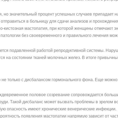
я, но значительный процент успешных случаев припадает 
отправиться в больницу для сдачи анализов и прохождения
но-кистозная мастопатия, при которой женщины отмечают 
 патологии без своевременного и правильного лечения може
ется подавленной работой репродуктивной системы. Наруш
ся на состоянии тканей молочных желез. В итоге привычн
 не только с дисбалансом гормонального фона. Еще можно
ждевременное половое созревание сопровождается больши
руди. Такой дисбаланс может вызвать проблемы в зрелом во
ую опасность имеют хронические венерические инфекции.
роятность появления мастопатии напрямую зависит от час