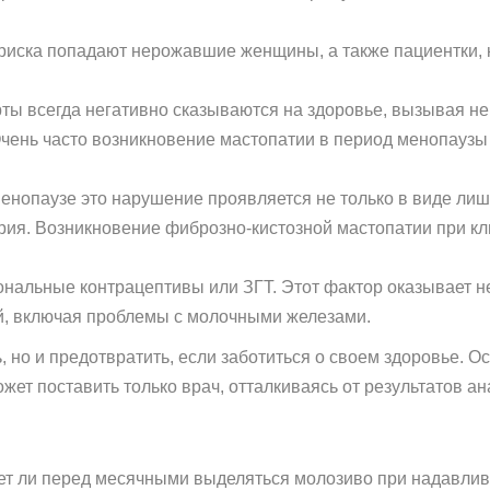
 риска попадают нерожавшие женщины, а также пациентки,
ы всегда негативно сказываются на здоровье, вызывая не
чень часто возникновение мастопатии в период менопаузы
нопаузе это нарушение проявляется не только в виде лиш
ия. Возникновение фиброзно-кистозной мастопатии при к
альные контрацептивы или ЗГТ. Этот фактор оказывает не
й, включая проблемы с молочными железами.
 но и предотвратить, если заботиться о своем здоровье. О
ожет поставить только врач, отталкиваясь от результатов а
ожет ли перед месячными выделяться молозиво при надавлив