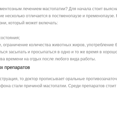
ментозным лечением мастопатии? Для начала стоит выясни
ие несколько отличается в постменопаузе и пременопаузе.
зни, который может включать:
состояния;
е, ограничение количества животных жиров, употребление 
ься засыпать и просыпаться в одно и то же время в хорош
тва времени на отдых после любого вида работы.
х препаратов
труация, то доктор прописывает оральные противозачаточн
фона стали причиной мастопатии. Среди препаратов стоит