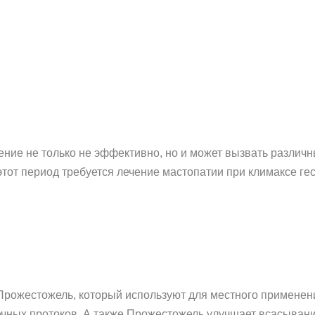
ение не только не эффективно, но и может вызвать различн
этот период требуется лечение мастопатии при климаксе г
 Прожестожель, который используют для местного применен
ных протоков. А также Прожестожель улучшает всасывание