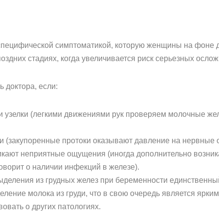
специфической симптоматикой, которую женщины на фоне д
оздних стадиях, когда увеличивается риск серьезных ослож
 доктора, если:
и узелки (легкими движениями рук проверяем молочные жел
ди (закупоренные протоки оказывают давление на нервные 
кают неприятные ощущения (иногда дополнительно возникае
оворит о наличии инфекций в железе).
деления из грудных желез при беременности единственный 
ление молока из груди, что в свою очередь является ярким
вовать о других патологиях.