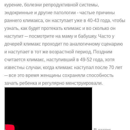
курение, болезни репродуктивной системы,
эндокринные и другие патологии - частые причины
раннего климакса, он наступает уже в 40-43 года. чтобы
узнать, как будет протекать климакс и во сколько он
наступит ─ посмотрите на маму и бабушку. Часто у
дочерей климакс проходит по аналогичному сценарию
и наступает в тот же возрастной период. Поздним
считается климакс, наступивший в 49-52 года, хотя
известны случаи, когда климакс наступал после 70 лет
─ все это время женщины сохраняли способность
зачать ребенка и регулярно менструировали.