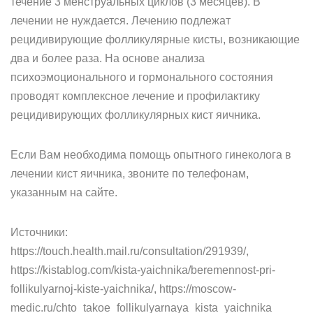
течение 3 менструальных циклов (3 месяцев). В
лечении не нуждается. Лечению подлежат
рецидивирующие фолликулярные кисты, возникающие
два и более раза. На основе анализа
психоэмоционального и гормонального состояния
проводят комплексное лечение и профилактику
рецидивирующих фолликулярных кист яичника.
Если Вам необходима помощь опытного гинеколога в
лечении кист яичника, звоните по телефонам,
указанным на сайте.
Источники:
https://touch.health.mail.ru/consultation/291939/,
https://kistablog.com/kista-yaichnika/beremennost-pri-
follikulyarnoj-kiste-yaichnika/, https://moscow-
medic.ru/chto_takoe_follikulyarnaya_kista_yaichnika