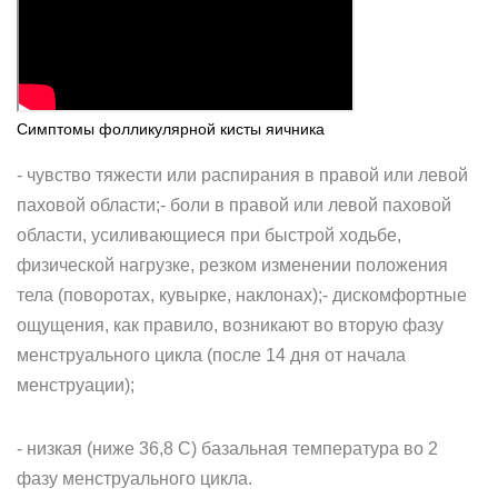
Симптомы фолликулярной кисты яичника
- чувство тяжести или распирания в правой или левой
паховой области;- боли в правой или левой паховой
области, усиливающиеся при быстрой ходьбе,
физической нагрузке, резком изменении положения
тела (поворотах, кувырке, наклонах);- дискомфортные
ощущения, как правило, возникают во вторую фазу
менструального цикла (после 14 дня от начала
менструации);
- низкая (ниже 36,8 С) базальная температура во 2
фазу менструального цикла.