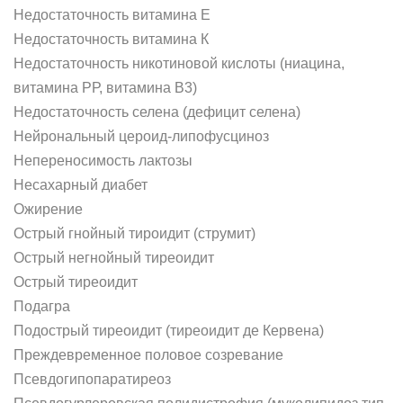
Недостаточность витамина Е
Недостаточность витамина К
Недостаточность никотиновой кислоты (ниацина,
витамина РР, витамина В3)
Недостаточность селена (дефицит селена)
Нейрональный цероид-липофусциноз
Непереносимость лактозы
Несахарный диабет
Ожирение
Острый гнойный тироидит (струмит)
Острый негнойный тиреоидит
Острый тиреоидит
Подагра
Подострый тиреоидит (тиреоидит де Кервена)
Преждевременное половое созревание
Псевдогипопаратиреоз