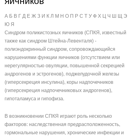
яичников
А Б В Г Д Е Ж З И К Л М Н О П Р С Т У Ф Х Ц Ч Ш Щ Э
Ю Я
Синдром поликистозных яичников (СПКЯ, известный
также как синдром Штейна-Левенталя) -
полиэндокринный синдром, сопровождающийся
нарушениями функции яичников (отсутствием или
нерегулярностью овуляции, повышенной секрецией
андрогенов и эстрогенов), поджелудочной железы
(гиперсекреция инсулина), коры надпочечников
(гиперсекреция надпочечниковых андрогенов),
гипоталамуса и гипофиза.
В возникновении СПКЯ играют роль несколько
факторов: наследственная предрасположенность,
гормональные нарушения, хронические инфекции и