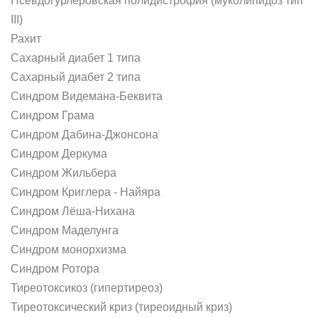
Псевдогурлеровская полидистрофия (муколипидоз тип
III)
Рахит
Сахарный диабет 1 типа
Сахарный диабет 2 типа
Синдром Видемана-Беквита
Синдром Грама
Синдром Дабина-Джонсона
Синдром Деркума
Синдром Жильбера
Синдром Криглера - Найяра
Синдром Лёша-Нихана
Синдром Маделунга
Синдром монорхизма
Синдром Ротора
Тиреотоксикоз (гипертиреоз)
Тиреотоксический криз (тиреоидный криз)