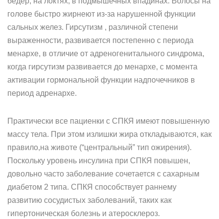
бедер, на локтях, в подмышечных впадинах. Волосы на
голове быстро жирнеют из-за нарушенной функции
сальных желез. Гирсутизм , различной степени
выраженности, развивается постепенно с периода
менархе, в отличие от адреногенитального синдрома,
когда гирсутизм развивается до менархе, с момента
активации гормональной функции надпочечников в
период адренархе.
Практически все пациенки с СПКЯ имеют повышенную
массу тела. При этом излишки жира откладываются, как
правило,на животе (“центральный” тип ожирения).
Поскольку уровень инсулина при СПКЯ повышен,
довольно часто заболевание сочетается с сахарным
диабетом 2 типа. СПКЯ способствует раннему
развитию сосудистых заболеваний, таких как
гипертоническая болезнь и атеросклероз.