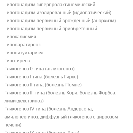
Гипогонадизм гиперпролактинемический
Гипогонадизм изолированный (идиопатический)
Гипогонадизм первичный врожденный (анорхизм)
Гипогонадизм первичный приобретенный
Гипокалиемия
Гипопаратиреоз
Гипопитуитаризм
Гипотиреоз
Гликогеноз 0 типа (агликогеноз)
Гликогеноз I типа (болезнь Гирке)
Гликогеноз II типа (болезнь Помпе)
Гликогеноз III типа (болезнь Кори, болезнь Форбса,
лимитдекстриноз)
Гликогеноз IV типа (болезнь Андерсена,
амилопектиноз, диффузный гликогеноз с циррозом
печени)
Гликогеноз IX типа (болезнь Хага)