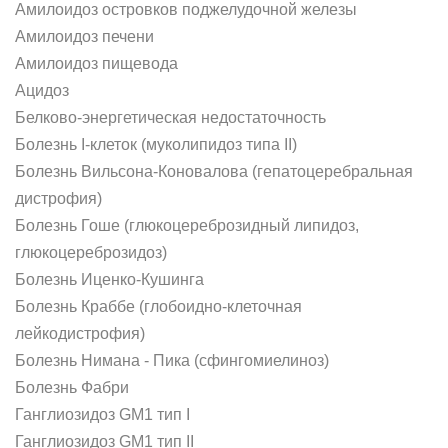
Амилоидоз островков поджелудочной железы
Амилоидоз печени
Амилоидоз пищевода
Ацидоз
Белково-энергетическая недостаточность
Болезнь I-клеток (муколипидоз типа II)
Болезнь Вильсона-Коновалова (гепатоцеребральная
дистрофия)
Болезнь Гоше (глюкоцереброзидный липидоз,
глюкоцереброзидоз)
Болезнь Иценко-Кушинга
Болезнь Краббе (глобоидно-клеточная
лейкодистрофия)
Болезнь Нимана - Пика (сфингомиелиноз)
Болезнь Фабри
Ганглиозидоз GM1 тип I
Ганглиозидоз GM1 тип II