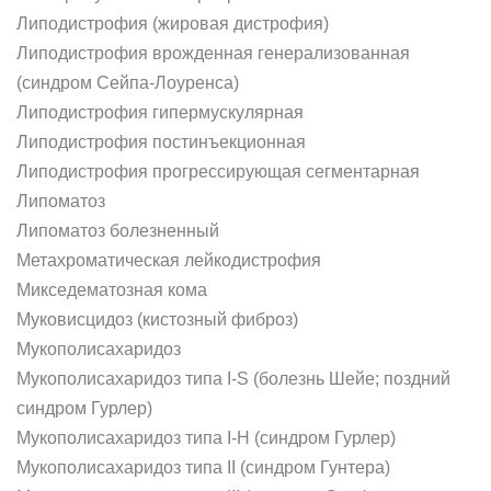
Липодистрофия (жировая дистрофия)
Липодистрофия врожденная генерализованная
(синдром Сейпа-Лоуренса)
Липодистрофия гипермускулярная
Липодистрофия постинъекционная
Липодистрофия прогрессирующая сегментарная
Липоматоз
Липоматоз болезненный
Метахроматическая лейкодистрофия
Микседематозная кома
Муковисцидоз (кистозный фиброз)
Мукополисахаридоз
Мукополисахаридоз типа I-S (болезнь Шейе; поздний
синдром Гурлер)
Мукополисахаридоз типа I-Н (синдром Гурлер)
Мукополисахаридоз типа II (синдром Гунтера)