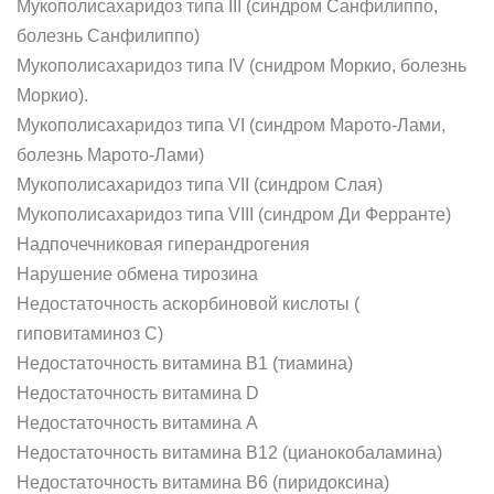
Мукополисахаридоз типа III (синдром Санфилиппо,
болезнь Санфилиппо)
Мукополисахаридоз типа IV (снидром Моркио, болезнь
Моркио).
Мукополисахаридоз типа VI (синдром Марото-Лами,
болезнь Марото-Лами)
Мукополисахаридоз типа VII (синдром Слая)
Мукополисахаридоз типа VIII (синдром Ди Ферранте)
Надпочечниковая гиперандрогения
Нарушение обмена тирозина
Недостаточность аскорбиновой кислоты (
гиповитаминоз С)
Недостаточность витамина B1 (тиамина)
Недостаточность витамина D
Недостаточность витамина А
Недостаточность витамина В12 (цианокобаламина)
Недостаточность витамина В6 (пиридоксина)