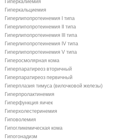
Гиперкалиемия
Гиперкальциемия
Гиперлипопротеинемия I типа
Гиперлипопротеинемия II типа
Гиперлипопротеинемия III типа
Гиперлипопротеинемия IV типа
Гиперлипопротеинемия V типа
Гиперосмолярная кома
Гиперпаратиреоз вторичный
Гиперпаратиреоз первичный
Гиперплазия тимуса (вилочковой железы)
Гиперпролактинемия
Гиперфункция яичек
Гиперхолестеринемия
Гиповолемия
Гипогликемическая кома
Гипогонадизм