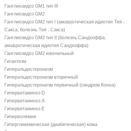
Ганглиозидоз GM1 тип III
Ганглиозидоз GM2
Ганглиозидоз GM2 тип I (амавротическая идиотия Тея -
Сакса, болезнь Тея - Сакса)
Ганглиозидоз GM2 тип II (болезнь Сандхоффа,
амавротическая идиотия Сандхоффа)
Ганглиозидоз GM2 ювенильный
Гигантизм
Гиперальдостеронизм
Гиперальдостеронизм вторичный
Гиперальдостеронизм первичный (синдром Конна)
Гипервитаминоз D
Гипервитаминоз А
Гипервитаминоз Е
Гиперволемия
Гипергликемическая (диабетическая) кома