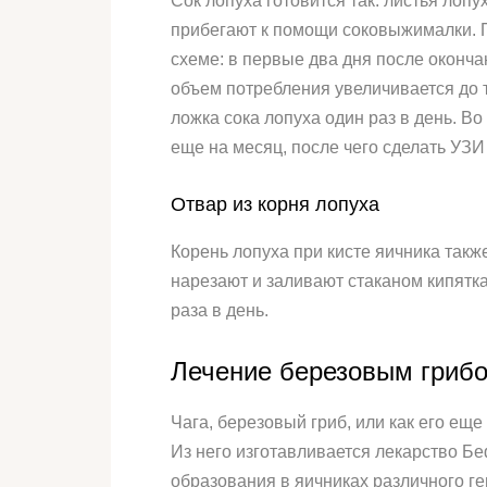
Сок лопуха готовится так: листья лоп
прибегают к помощи соковыжималки. П
схеме: в первые два дня после оконча
объем потребления увеличивается до 
ложка сока лопуха один раз в день. В
еще на месяц, после чего сделать УЗИ
Отвар из корня лопуха
Корень лопуха при кисте яичника такж
нарезают и заливают стаканом кипятка
раза в день.
Лечение березовым гриб
Чага, березовый гриб, или как его ещ
Из него изготавливается лекарство Бе
образования в яичниках различного г