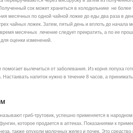
уха перекручиваются через мясорубку и затем из полученно
олученный сок может храниться в холодильнике не более 
ния месячных по одной чайной ложке до еды два раза в де
трех чайных ложек. Затем, пятый день и вплоть до начала 
о время месячных лечение следует прекратить, а по ее про
 для оценки изменений.
е помогает вылечиться от заболевания. Из корня лопуха гот
. Настаивать напиток нужно в течение 8 часов, а принимат
ом
е называют гриб-трутовик, успешно применяется в народном
фунгин, которое продается в аптеках. Показаниями к прим
енеза, также опухоли молочных желез и почек. Это средств