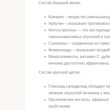
Состав боровой матки:
Кумарин – вещество уменьшающе
Арбутин – оказывает противовос
Фитоэстрогены — это нестероидн
гомонозависимых опухолей и по
Сапонины – соединения из глико
Флавоноиды – оказывают воздейс
Микроэлементы, витамин C, дуб
яичника достаточно эффективна.
Состав красной щетки:
Гликозид салидрозид обладает п
лечение опухолей яичников у же
Органические кислоты, эфирны
свойствами.