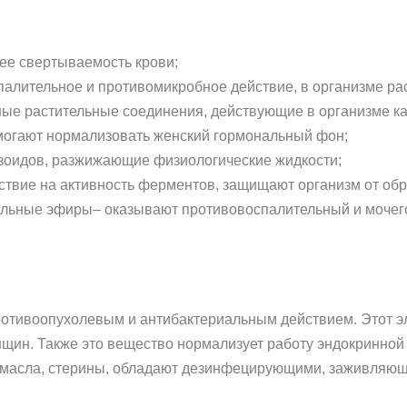
е свертываемость крови;
палительное и противомикробное действие, в организме рас
ые растительные соединения, действующие в организме ка
могают нормализовать женский гормональный фон;
зоидов, разжижающие физиологические жидкости;
твие на активность ферментов, защищают организм от об
ильные эфиры– оказывают противовоспалительный и мочего
ротивоопухолевым и антибактериальным действием. Этот эл
нщин. Также это вещество нормализует работу эндокринной 
е масла, стерины, обладают дезинфецирующими, заживля