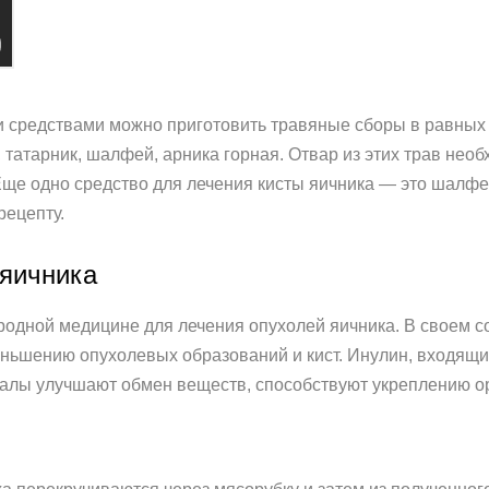
 средствами можно приготовить травяные сборы в равных п
, татарник, шалфей, арника горная. Отвар из этих трав нео
 Еще одно средство для лечения кисты яичника — это шалфей
ецепту.
 яичника
ародной медицине для лечения опухолей яичника. В своем 
еньшению опухолевых образований и кист. Инулин, входящ
ралы улучшают обмен веществ, способствуют укреплению о