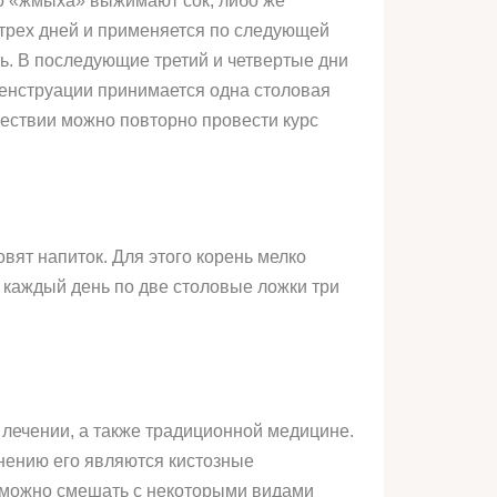
го «жмыха» выжимают сок, либо же
трех дней и применяется по следующей
нь. В последующие третий и четвертые дни
менструации принимается одна столовая
шествии можно повторно провести курс
овят напиток. Для этого корень мелко
ь каждый день по две столовые ложки три
 лечении, а также традиционной медицине.
енению его являются кистозные
о можно смешать с некоторыми видами