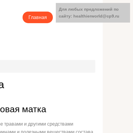
Для любых предложений по
сайту: healthierworld@cp9.ru
Главная
Категории
а
овая матка
е травами и другими средствами
таминами и полезными веществами состава,