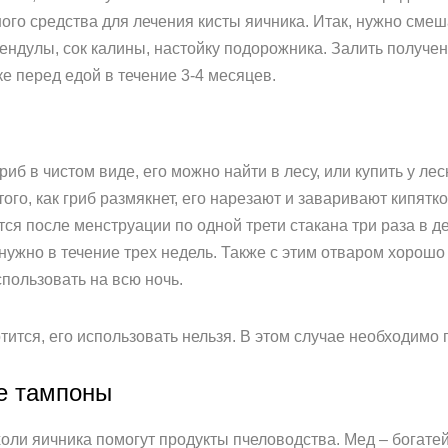
ого средства для лечения кисты яичника. Итак, нужно смеш
алендулы, сок калины, настойку подорожника. Залить получе
е перед едой в течение 3-4 месяцев.
б в чистом виде, его можно найти в лесу, или купить у лес
того, как гриб размякнет, его нарезают и заваривают кипят
ся после менструации по одной трети стакана три раза в д
 нужно в течение трех недель. Также с этим отваром хорош
пользовать на всю ночь.
тится, его использовать нельзя. В этом случае необходимо 
е тампоны
ли яичника помогут продукты пчеловодства. Мед – богате