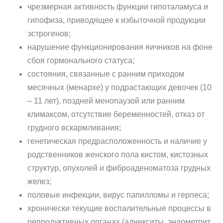
чрезмерная активность функции гипоталамуса и
гипофиза, приводящее к избыточной продукции
эстрогенов;
нарушение функционирования яичников на фоне
сбоя гормонального статуса;
состояния, связанные с ранним приходом
месячных (менархе) у подрастающих девочек (10
– 11 лет), поздней менопаузой или ранним
климаксом, отсутствие беременностей, отказ от
грудного вскармливания;
генетическая предрасположенность и наличие у
родственников женского пола кистом, кистозных
структур, опухолей и фиброаденоматоза грудных
желез;
половые инфекции, вирус папилломы и герпеса;
хронически текущие воспалительные процессы в
репродуктивных органах (аднекситы, эндометрит,