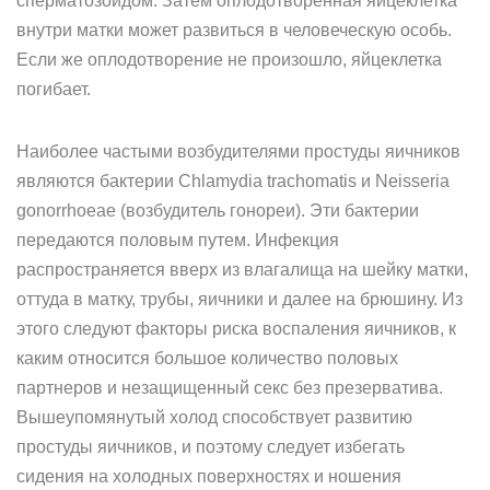
сперматозоидом. Затем оплодотворенная яйцеклетка
внутри матки может развиться в человеческую особь.
Если же оплодотворение не произошло, яйцеклетка
погибает.
Наиболее частыми возбудителями простуды яичников
являются бактерии Chlamydia trachomatis и Neisseria
gonorrhoeae (возбудитель гонореи). Эти бактерии
передаются половым путем. Инфекция
распространяется вверх из влагалища на шейку матки,
оттуда в матку, трубы, яичники и далее на брюшину. Из
этого следуют факторы риска воспаления яичников, к
каким относится большое количество половых
партнеров и незащищенный секс без презерватива.
Вышеупомянутый холод способствует развитию
простуды яичников, и поэтому следует избегать
сидения на холодных поверхностях и ношения