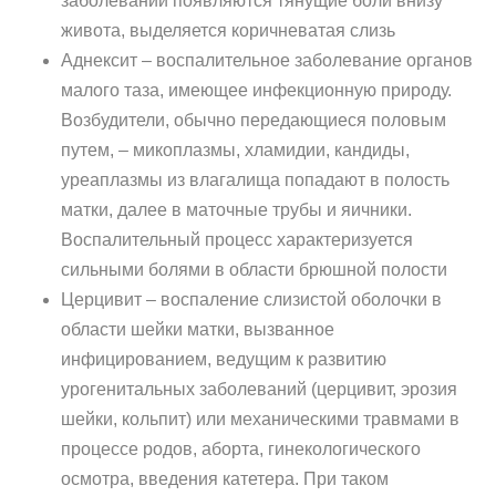
заболевании появляются тянущие боли внизу
живота, выделяется коричневатая слизь
Аднексит – воспалительное заболевание органов
малого таза, имеющее инфекционную природу.
Возбудители, обычно передающиеся половым
путем, – микоплазмы, хламидии, кандиды,
уреаплазмы из влагалища попадают в полость
матки, далее в маточные трубы и яичники.
Воспалительный процесс характеризуется
сильными болями в области брюшной полости
Церцивит – воспаление слизистой оболочки в
области шейки матки, вызванное
инфицированием, ведущим к развитию
урогенитальных заболеваний (церцивит, эрозия
шейки, кольпит) или механическими травмами в
процессе родов, аборта, гинекологического
осмотра, введения катетера. При таком