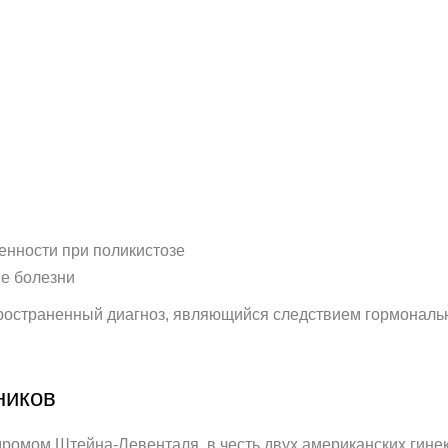
енности при поликистозе
е болезни
пространенный диагноз, являющийся следствием гормональ
ников
ромом Штейна-Левенталя, в честь двух американских гине