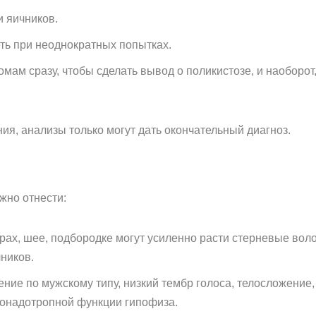
и яичников.
ь при неоднократных попытках.
мам сразу, чтобы сделать вывод о поликистозе, и наоборот,
я, анализы только могут дать окончательный диагноз.
жно отнести:
драх, шее, подбородке могут усиленно расти стерневые вол
ников.
ние по мужскому типу, низкий тембр голоса, телосложение,
гонадотропной функции гипофиза.