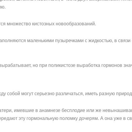
ию.
тся множество кистозных новообразований.
заполняются маленькими пузыречками с жидкостью, в связи 
вырабатывает, но при поликистозе выработка гормонов зна
ду собой могут серьезно различаться, иметь разную природ
тери, имевшие в анамнезе бесплодие или же невынашиван
ередают эту гормональную поломку дочерям. А она уже в с