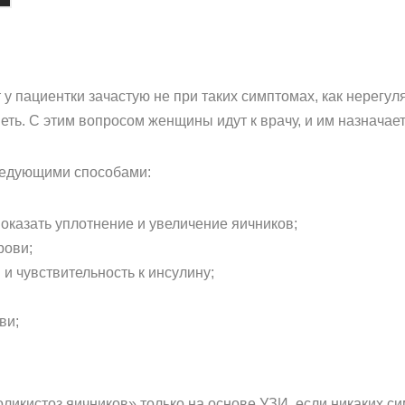
у пациентки зачастую не при таких симптомах, как нерегуля
ть. С этим вопросом женщины идут к врачу, и им назначае
ледующими способами:
оказать уплотнение и увеличение яичников;
рови;
 и чувствительность к инсулину;
ви;
оликистоз яичников» только на основе УЗИ, если никаких с