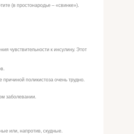
тите (в простонародье – «свинке»).
ия чувствительности к инсулину. Этот
в.
е причиной поликистоза очень трудно.
ом заболевании.
ые или, напротив, скудные.