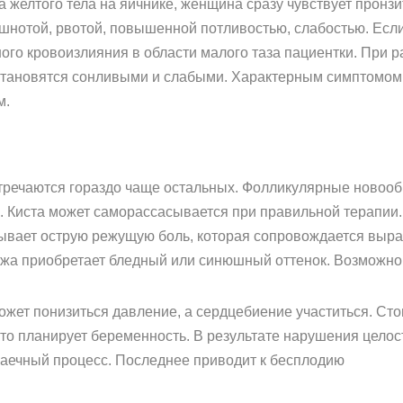
а желтого тела на яичнике, женщина сразу чувствует прон
шнотой, рвотой, повышенной потливостью, слабостью. Если
ного кровоизлияния в области малого таза пациентки. При 
 становятся сонливыми и слабыми. Характерным симптомом
м.
встречаются гораздо чаще остальных. Фолликулярные ново
 Киста может саморассасывается при правильной терапии.
ывает острую режущую боль, которая сопровождается выра
кожа приобретает бледный или синюшный оттенок. Возможно 
ет понизиться давление, а сердцебиение участиться. Стои
 кто планирует беременность. В результате нарушения целос
спаечный процесс. Последнее приводит к бесплодию