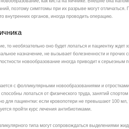
 новообразование, как киста на яичнике. Внешне она напо
аний, поэтому симптомы при их разрыве могут отличаться.
то внутренних органов, иногда проводить операцию.
яичника
е, то необязательно оно будет лопаться и пациентку ждет 
альное назначение, не вызывает болезненности и прочих с
остности новообразование иногда приводит к серьезным п
ется с фолликулярными новообразованиями и отростками ж
и способны лопаться от физического труда, занятий спортом
но для пациентки: если кровопотери не превышают 100 мл, 
уется пройти курс лечения антибиотиками.
ликулярного типа могут сопровождаться выделениями жидк