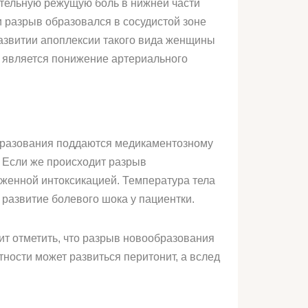
зительную режущую боль в нижней части
 разрыв образовался в сосудистой зоне
развитии апоплексии такого вида женщины
 является понижение артериального
образования поддаются медикаментозному
 Если же происходит разрыв
женной интоксикацией. Температура тела
развитие болевого шока у пациентки.
т отметить, что разрыв новообразования
тности может развиться перитонит, а вслед