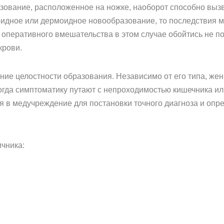
азование, расположенное на ножке, наоборот способно вызв
оидное или дермоидное новообразование, то последствия 
з оперативного вмешательства в этом случае обойтись не 
крови.
ие целостности образования. Независимо от его типа, же
ногда симптоматику путают с непроходимостью кишечника и
ся в медучреждение для постановки точного диагноза и оп
чника: