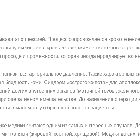
вают апоплексией. Процесс сопровождается кровотечение
 брюшину выливается кровь и содержимое кистозного отрос
м проходе и промежности, которая иногда иррадиирует во в
ь, понизиться артериальное давление. Также характерным 
 бледность кожи. Синдром «острого живота» для апоплекс
ний других внутренних органов (маточной трубы, желчного
при оперативном вмешательстве. До назначения операции 
ости в малом тазу и брюшной полости пациентки.
ике медики считают одним из самых интересных случаев. Де
ыми тканями (жировой, костной, хрящевой). Медики до сих 