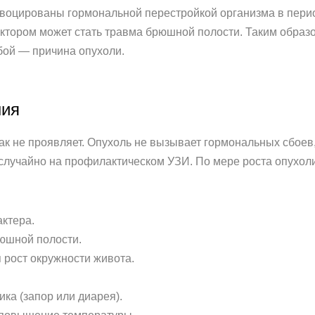
ровоцированы гормональной перестройкой организма в пер
тором может стать травма брюшной полости. Таким образ
бой — причина опухоли.
ния
ак не проявляет. Опухоль не вызывает гормональных сбоев
случайно на профилактическом УЗИ. По мере роста опухоли
актера.
юшной полости.
 рост окружности живота.
ка (запор или диарея).