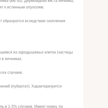
ика (кисты). Дермоидная киста яичника,
сят к истинным опухолям.
ст образуются вследствие скопления
вшемся из зародышевых клеток (частицы
 в яичниках.
сех случаев.
ений (пубертат). Характеризуется
ь в 1-3% случаев. Имеет ножку, по