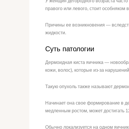
У женщин детородного возраста часто
правого или левого, стоит особняком в
Причины ее возникновения — вследстви
жидкости.
Суть патологии
Дермоидная киста яичника — новообр
кожи, волос), которые из-за нарушен
Такую опухоль также называют дермои
Начинает она свое формирование в де
медленным ростом, может достигать 12
Обычно локализуется на одном яичнике