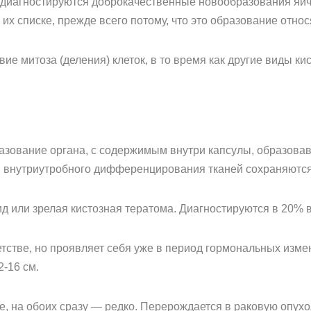
 диагностируются доброкачественные новообразования яичн
 их списке, прежде всего потому, что это образование отно
е митоза (деления) клеток, в то время как другие виды ки
азование органа, с содержимым внутри капсулы, образова
ий внутриутробного дифференцирования тканей сохраняются
д или зрелая кистозная тератома. Диагностируются в 20% в
тстве, но проявляет себя уже в период гормональных измен
-16 см.
, на обоих сразу — редко. Перерождается в раковую опухол