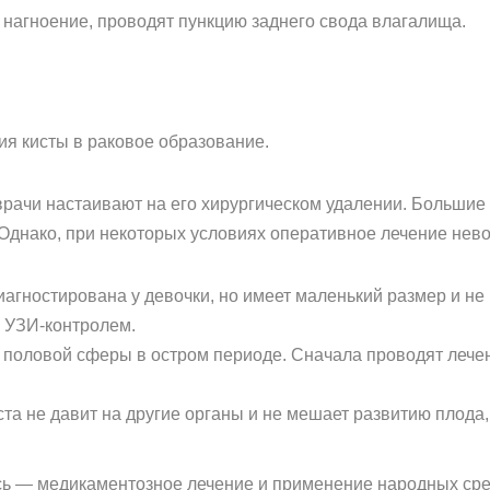
 нагноение, проводят пункцию заднего свода влагалища.
я кисты в раковое образование.
рачи настаивают на его хирургическом удалении. Больши
Однако, при некоторых условиях оперативное лечение нев
диагностирована у девочки, но имеет маленький размер и н
 УЗИ-контролем.
 половой сферы в остром периоде. Сначала проводят лече
та не давит на другие органы и не мешает развитию плода,
сь — медикаментозное лечение и применение народных сред