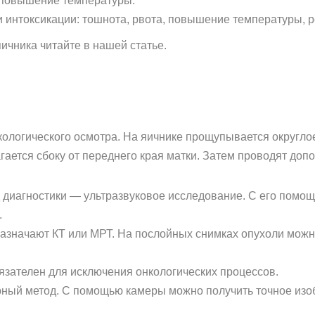
 повышение температуры.
 интоксикации: тошнота, рвота, повышение температуры, р
яичника читайте в нашей статье.
кологического осмотра. На яичнике прощупывается округло
гается сбоку от переднего края матки. Затем проводят доп
диагностики — ультразвуковое исследование. С его помо
.
 назначают КТ или МРТ. На послойных снимках опухоли мож
язателен для исключения онкологических процессов.
ный метод. С помощью камеры можно получить точное изо