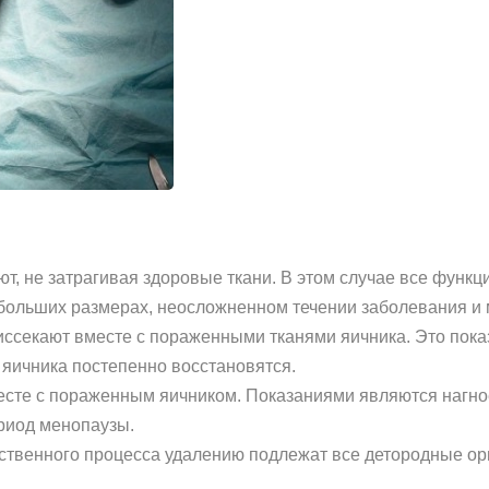
т, не затрагивая здоровые ткани. В этом случае все функц
ольших размерах, неосложненном течении заболевания и 
иссекают вместе с пораженными тканями яичника. Это показ
 яичника постепенно восстановятся.
есте с пораженным яичником. Показаниями являются нагное
риод менопаузы.
ественного процесса удалению подлежат все детородные о