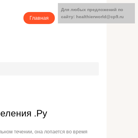
Для любых предложений по
сайту: healthierworld@cp9.ru
Главная
Категории
еления .Ру
льном течении, она лопается во время