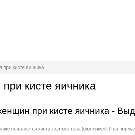
 при кисте яичника
 при кисте яичника
женщин при кисте яичника - Выд
нике появляется киста желтого тела (фолликул). При норма