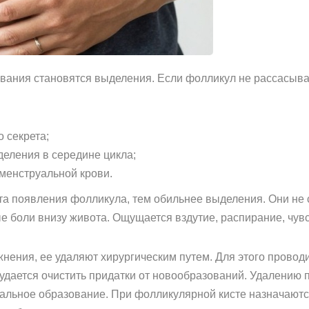
вания становятся выделения. Если фолликул не рассасывае
 секрета;
еления в середине цикла;
менструальной крови.
а появления фолликула, тем обильнее выделения. Они не
 боли внизу живота. Ощущается вздутие, распирание, чувс
жнения, ее удаляют хирургическим путем. Для этого прово
 удается очистить придатки от новообразований. Удалению
альное образование. При фолликулярной кисте назначаютс