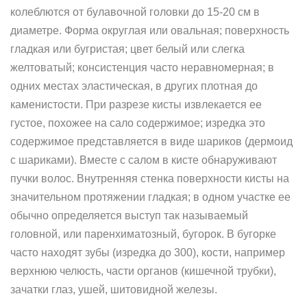
колеблются от булавочной головки до 15-20 см в
диаметре. Форма округлая или овальная; поверхность
гладкая или бугристая; цвет белый или слегка
желтоватый; консистенция часто неравномерная; в
одних местах эластическая, в других плотная до
каменистости. При разрезе кисты извлекается ее
густое, похожее на сало содержимое; изредка это
содержимое представляется в виде шариков (дермоид
с шариками). Вместе с салом в кисте обнаруживают
пучки волос. Внутренняя стенка поверхности кисты на
значительном протяжении гладкая; в одном участке ее
обычно определяется выступ так называемый
головной, или паренхиматозный, бугорок. В бугорке
часто находят зубы (изредка до 300), кости, например
верхнюю челюсть, части органов (кишечной трубки),
зачатки глаз, ушей, шитовидной железы.