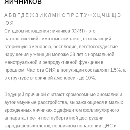
яичников
А Б В Г Д Е Ж З И К Л М Н О П Р С Т У Ф Х Ц Ч Ш Щ Э
Ю Я
Синдром истощения яичников (СИЯ) - это
патологический симптомокомплекс, включающий
вторичную аменорею, бесплодие, вегетососудистые
нарушения у женщин моложе 38 лет с нормальной
менструальной и репродуктивной функцией в
прошлом. Частота СИЯ в популяции составляет 1,5%, а
в структуре вторичной аменореи - до 10%.
Ведущей причиной считают хромосомные аномалии и
аутоиммунные расстройства, выражающиеся в малых
врожденных яичниках с дефицитом фолликулярного
аппарата, пре- и постпубертатной деструкции
зародышевых клеток, первичном поражении ЦНС и