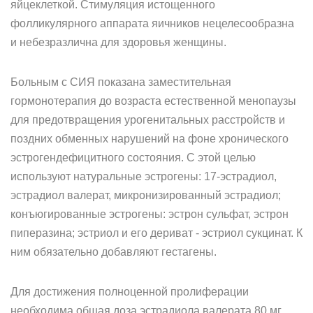
яйцеклеткой. Стимуляция истощенного
фолликулярного аппарата яичников нецелесообразна
и небезразлична для здоровья женщины.
Больным с СИЯ показана заместительная
гормонотерапия до возраста естественной менопаузы
для предотвращения урогенитальных расстройств и
поздних обменных нарушений на фоне хронического
эстрогендефицитного состояния. С этой целью
используют натуральные эстрогены: 17-эстрадиол,
эстрадиол валерат, микронизированный эстрадиол;
конъюгированные эстрогены: эстрон сульфат, эстрон
пиперазина; эстриол и его дериват - эстриол сукцинат. К
ним обязательно добавляют гестагены.
Для достижения полноценной пролиферации
необходима общая доза эстрадиола валерата 80 мг,