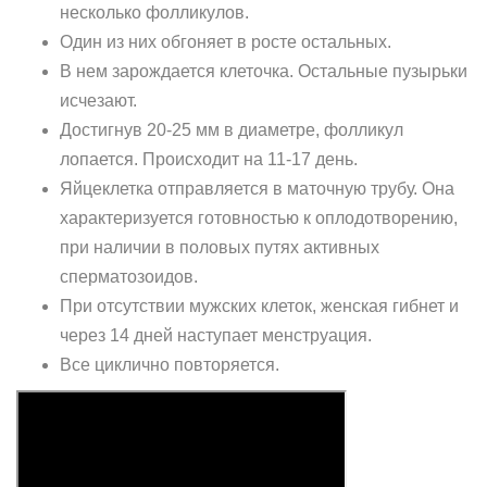
несколько фолликулов.
Один из них обгоняет в росте остальных.
В нем зарождается клеточка. Остальные пузырьки
исчезают.
Достигнув 20-25 мм в диаметре, фолликул
лопается. Происходит на 11-17 день.
Яйцеклетка отправляется в маточную трубу. Она
характеризуется готовностью к оплодотворению,
при наличии в половых путях активных
сперматозоидов.
При отсутствии мужских клеток, женская гибнет и
через 14 дней наступает менструация.
Все циклично повторяется.