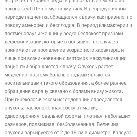
встречается крайне редко и рас­познать ее можно по
признакам ППР по мужскому типу. В репродуктивном
периоде пациентка обращается к врачу, как правило, по
поводу аменореи и бесплодия. В период кли­мактерии и
постменопаузы женщину редко беспокоят признаки
дефеминизации, которые в большинстве случаев
принимают за проявление возрастного характера, и
лишь при возникновении симптомов маску­линизации
пациентки обращаются к врачу. Опухоль растет
медленно, поэтому больные годами являются
носительницами такого образова­ния, а более раннее
обращение к врачу связано с болями внизу живота.
При гинекологическом исследовании определяется
опухоль, распо­ложенная сбоку от матки,
односторонняя, овальной формы, плотная, небольших
размеров, подвижная, безболезненная. Величина
опухоли варьируется от 2 до 18 см в диаметре. Капсула