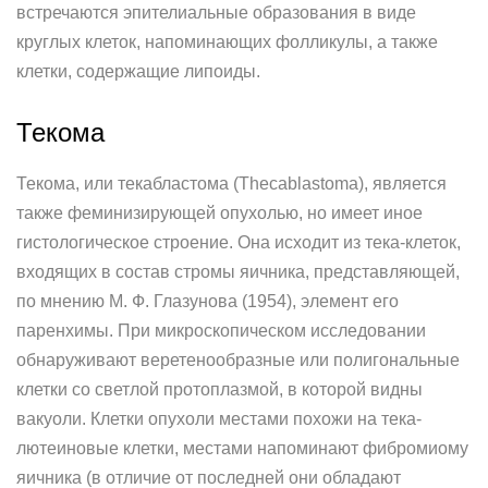
встречаются эпителиальные образования в виде
круглых клеток, напоминающих фолликулы, а также
клетки, содержащие липоиды.
Текома
Текома, или текабластома (Thecablastoma), является
также феминизирующей опухолью, но имеет иное
гистологическое строение. Она исходит из тека-клеток,
входящих в состав стромы яичника, представляющей,
по мнению М. Ф. Глазунова (1954), элемент его
паренхимы. При микроскопическом исследовании
обнаруживают веретенообразные или полигональные
клетки со светлой протоплазмой, в которой видны
вакуоли. Клетки опухоли местами похожи на тека-
лютеиновые клетки, местами напоминают фибромиому
яичника (в отличие от последней они обладают