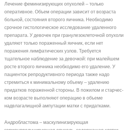
Лечение феминизирующих опухолей – только
оперативное. Объем операции зависит от возраста
больной, состояния второго яичника. Необходимо
срочное гистологическое исследование удаленного
пре­парата. У девочек при гранулезоклеточной опухоли
удаляют только пораженный яичник, если нет
поражения лимфатических узлов. Требуется
тщательное наблюдение за девочкой: при малейшем
росте второго яичника необходимо его удаление. У
пациенток репродук­тивного периода также надо
стремиться к минимальному объе­му – удалению
придатков пораженной стороны. В пожилом и старчес­
ком возрасте выполняют операцию в объеме
надвлагалищной ампута­ции матки с придатками.
Андробластома – маскулинизирующая