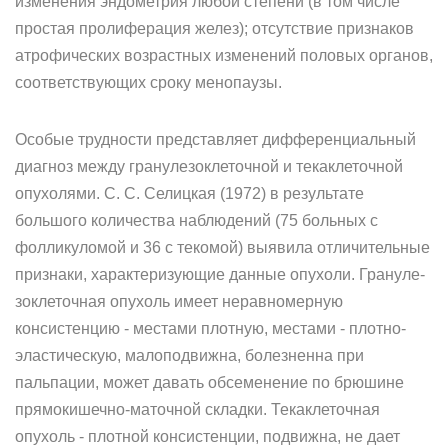
изменения эндометрия любой степени (в том числе
простая пролиферация желез); отсутствие признаков
атрофических возрастных изменений половых органов,
соответствующих сроку менопаузы.
Особые трудности представляет дифференциальный
диагноз между гранулезоклеточной и текаклеточной
опухолями. С. С. Селицкая (1972) в результате
большого количества наблюдений (75 больных с
фолликуломой и 36 с текомой) выявила отличительные
признаки, характеризующие данные опухоли. Грануле-
зоклеточная опухоль имеет неравномерную
консистенцию - местами плотную, местами - плотно-
эластическую, малоподвижна, болезненна при
пальпации, может давать обсеменение по брюшине
прямокишечно-маточной складки. Текаклеточная
опухоль - плотной консистенции, подвижна, не дает