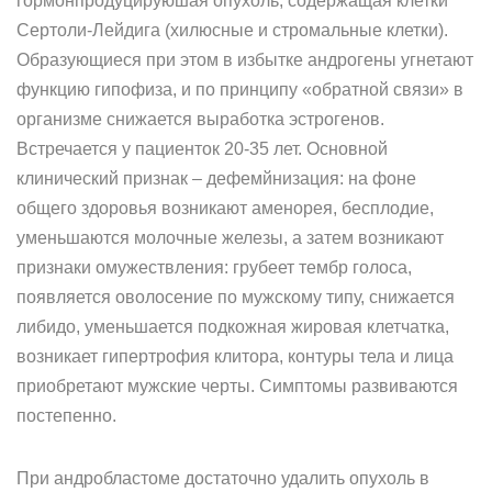
гормонпродуцируюшая опу­холь, содержащая клетки
Сертоли-Лейдига (хилюсные и стромальные клетки).
Образующиеся при этом в избытке андрогены угне­тают
функцию гипофиза, и по принципу «обратной связи» в
организме снижается выработка эстрогенов.
Встречается у пациенток 20-35 лет. Основной
клинический признак – дефемйнизация: на фоне
общего здоровья возникают аменорея, бесплодие,
уменьшаются молочные железы, а затем возникают
признаки омужествления: грубеет тембр голоса,
появляется оволосение по мужскому типу, снижается
либидо, уменьшается подкожная жировая клетчатка,
возникает гипертрофия клитора, контуры тела и лица
приобретают мужские черты. Симптомы развиваются
постепенно.
При андробластоме достаточно удалить опухоль в