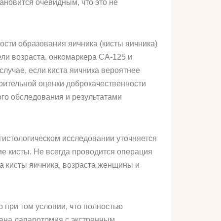
ановится очевидным, что это не
сти образования яичника (кисты яичника)
ели возраста, онкомаркера СА-125 и
случае, если киста яичника вероятнее
арительной оценки доброкачественности
ого обследования и результатами
 гистологическом исследовании уточняется
ие кисты. Не всегда проводится операция
ра кисты яичника, возраста женщины и
о при том условии, что полностью
зана лапаротомия с экстренным