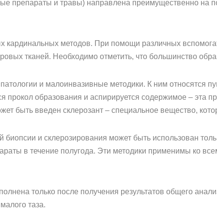
ые препараты и травы) направлена преимущественно на по
ых кардинальных методов. При помощи различных вспомог
оровых тканей. Необходимо отметить, что большинство обр
 патологии и малоинвазивные методики. К ним относятся п
ся прокол образования и аспирируется содержимое – эта п
ожет быть введен склерозант – специальное вещество, кото
й биопсии и склерозирования может быть использован тольк
араты в течение полугода. Эти методики применимы ко вс
полнена только после получения результатов общего анали
малого таза.