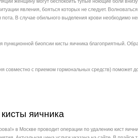
яции женщину могут беспокоить тупые ноющие боли внизу 
туации явления, бояться которых не следует. Волноватьс
и пота. В случае обильного выделения крови необходимо н
ия пункционной биопсии кисты яичника благоприятный. Обр
ия совместно с приемом гормональных средств) поможет до
 кисты яичника
рова!» в Москве проводит операции по удалению кист яични
ятия. Актуальная цена услуги указана на сайте. В прайсе