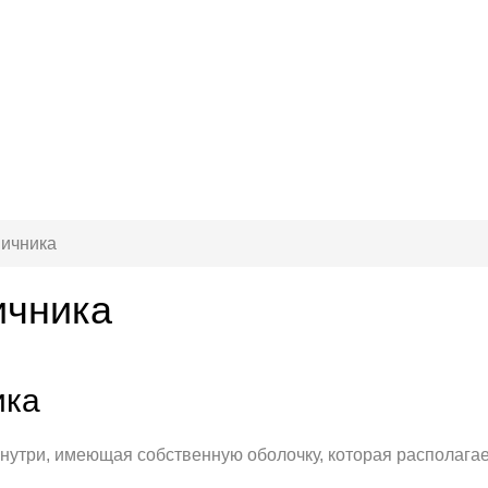
яичника
ичника
ика
внутри, имеющая собственную оболочку, которая располагает