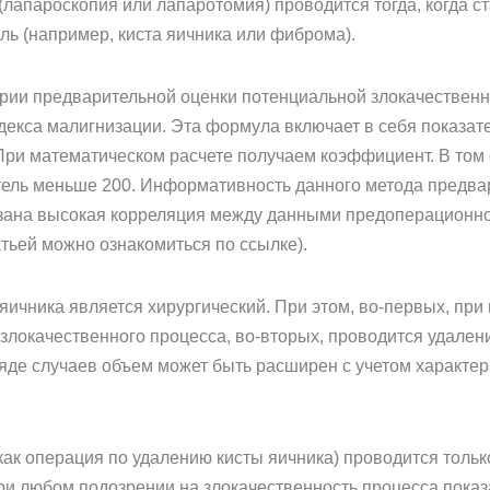
лапароскопия или лапаротомия) проводится тогда, когда ст
ль (например, киста яичника или фиброма).
ии предварительной оценки потенциальной злокачественно
декса малигнизации. Эта формула включает в себя показат
При математическом расчете получаем коэффициент. В том 
атель меньше 200. Информативность данного метода предв
казана высокая корреляция между данными предоперационн
атьей можно ознакомиться по ссылке).
ичника является хирургический. При этом, во-первых, при
злокачественного процесса, во-вторых, проводится удален
ряде случаев объем может быть расширен с учетом характе
как операция по удалению кисты яичника) проводится тольк
при любом подозрении на злокачественность процесса пока