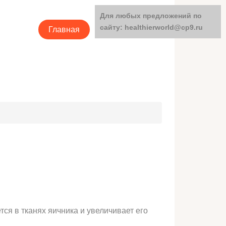
Для любых предложений по
сайту: healthierworld@cp9.ru
Главная
Категории
ся в тканях яичника и увеличивает его