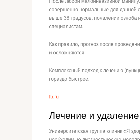
После любой малоинвазивной манипул
совершенно нормальные для данной си
выше 38 градусов, появлении озноба 
специалистам.
Как правило, прогноз после проведен
и осложняются.
Комплексный подход к лечению (пункц
гораздо быстрее.
fb.ru
Лечение и удаление
Университетская группа клиник «Я здо
необходимые диагностические меропри