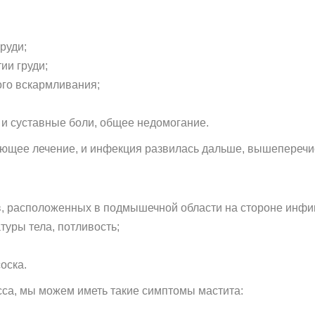
руди;
ии груди;
ого вскармливания;
 и суставные боли, общее недомогание.
вующее лечение, и инфекция развилась дальше, вышепереч
, расположенных в подмышечной области на стороне инфи
уры тела, потливость;
оска.
сса, мы можем иметь такие симптомы мастита: