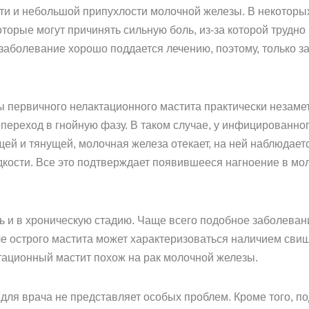
сти и небольшой припухлости молочной железы. В некоторы
рые могут причинять сильную боль, из-за которой трудно 
заболевание хорошо поддается лечению, поэтому, только за
 первичного нелактационного мастита практически незамет
 переход в гнойную фазу. В таком случае, у инфицированн
ей и тянущей, молочная железа отекает, на ней наблюдает
кости. Все это подтверждает появившееся нагноение в мо
ь и в хроническую стадию. Чаще всего подобное заболеван
е острого мастита может характеризоваться наличием сви
тационный мастит похож на рак молочной железы.
для врача не представляет особых проблем. Кроме того, п