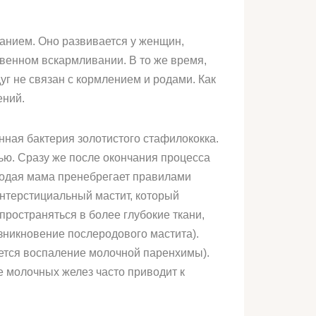
анием. Оно развивается у женщин,
твенном вскармливании. В то же время,
уг не связан с кормлением и родами. Как
ений.
ная бактерия золотистого стафилококка.
ью. Сразу же после окончания процесса
олодая мама пренебрегает правилами
интерстициальный мастит, который
пространяться в более глубокие ткани,
зникновение послеродового мастита).
ается воспаление молочной паренхимы).
 молочных желез часто приводит к