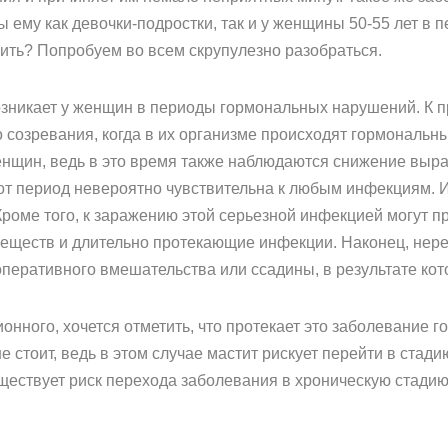
 ему как девочки-подростки, так и у женщины 50-55 лет в 
чить? Попробуем во всем скрупулезно разобраться.
зникает у женщин в периоды гормональных нарушений. К п
о созревания, когда в их организме происходят гормональн
енщин, ведь в это время также наблюдаются снижение выра
тот период невероятно чувствительна к любым инфекциям.
Кроме того, к заражению этой серьезной инфекцией могут 
еществ и длительно протекающие инфекции. Наконец, нере
оперативного вмешательства или ссадины, в результате кот
онного, хочется отметить, что протекает это заболевание г
е стоит, ведь в этом случае мастит рискует перейти в стад
уществует риск перехода заболевания в хроническую стад