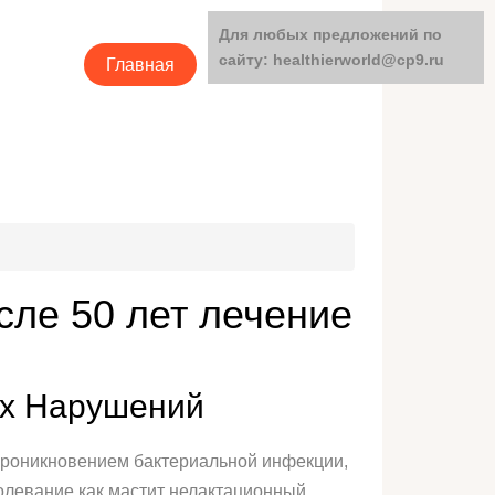
Для любых предложений по
сайту: healthierworld@cp9.ru
Главная
Категории
ле 50 лет лечение
ых Нарушений
проникновением бактериальной инфекции,
болевание как мастит нелактационный