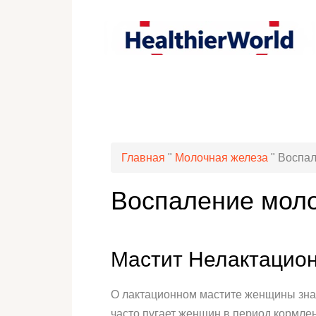
Главная
"
Молочная железа
"
Воспал
Воспаление моло
Мастит Нелактацио
О лактационном мастите женщины зна
часто пугает женщин в период кормле