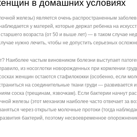
женщин в домашних условиях
лочной железы) является очень распространенным заболев
 наблюдается у матерей, которые держат ребенка на искусс
старшего возраста (от 50 и выше лет) — в таком случае нед
лучае нужно лечить, чтобы не допустить серьезных осложн
т? Наиболее частым виновником болезни выступает патоген
правило, из носоглотки новорожденных при кормлении груд
 сосках женщин остаются стафилококки (особенно, если м
страниться на соединительные ткани груди — развивается 
ям соска (трещинам, язвочкам). Если бактерии начнут рас
чной железы (этот механизм наиболее часто отвечает за во
раняться через открытые молочные протоки (тогда наблюд
развития бактерий, поэтому несвоевременное опорожнение