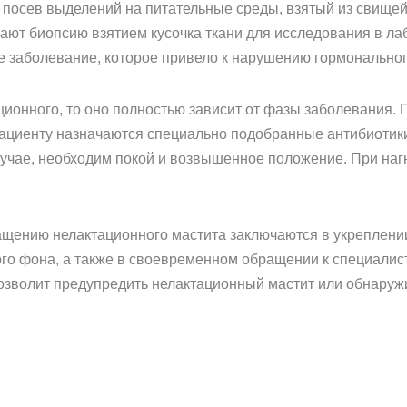
 посев выделений на питательные среды, взятый из свищей
ают биопсию взятием кусочка ткани для исследования в ла
ое заболевание, которое привело к нарушению гормональног
ционного, то оно полностью зависит от фазы заболевания. 
циенту назначаются специально подобранные антибиотики
лучае, необходим покой и возвышенное положение. При на
щению нелактационного мастита заключаются в укреплении
о фона, а также в своевременном обращении к специалист
озволит предупредить нелактационный мастит или обнаружи